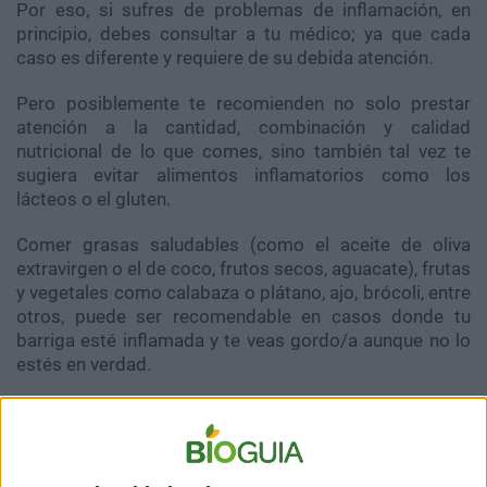
Por eso, si sufres de problemas de inflamación, en
principio, debes consultar a tu médico; ya que cada
caso es diferente y requiere de su debida atención.
Pero posiblemente te recomienden no solo prestar
atención a la cantidad, combinación y calidad
nutricional de lo que comes, sino también tal vez te
sugiera evitar alimentos inflamatorios como los
lácteos o el gluten.
Comer grasas saludables (como el aceite de oliva
extravirgen o el de coco, frutos secos, aguacate), frutas
y vegetales como calabaza o plátano, ajo, brócoli, entre
otros, puede ser recomendable en casos donde tu
barriga esté inflamada y te veas gordo/a aunque no lo
estés en verdad.
[También te puede interesar:
4 tipos de reacciones
negativas al gluten y qué las causa
]