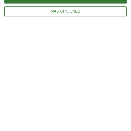
MÁS OPCIONES
ALIMENTACIÓN
Tortitas crujientes de quinoa, calabacita y queso feta
2 min
| 2025-11-07 00:39
ALIMENTACIÓN
Cheesecake de kiwi: la receta que vas a querer repetir
3 min
| 2025-11-05 13:29