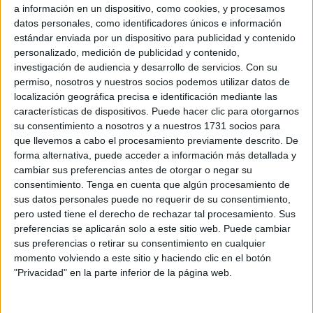
Pero para Lepes, no solo es necesario un cambio en la
a información en un dispositivo, como cookies, y procesamos
industria alimentaria, sino también de mentalidad,
datos personales, como identificadores únicos e información
pensando más en el ambiente y a largo plazo. "Hay
estándar enviada por un dispositivo para publicidad y contenido
ciertas cosas que empecé a hacer, como pedir que no
personalizado, medición de publicidad y contenido,
me den bolsa en el supermercado o en la farmacia, o
investigación de audiencia y desarrollo de servicios.
Con su
cerrar la canilla cuando me lavo los dientes, y que
permiso, nosotros y nuestros socios podemos utilizar datos de
todos tenemos que trabajar", cuenta.
localización geográfica precisa e identificación mediante las
características de dispositivos. Puede hacer clic para otorgarnos
su consentimiento a nosotros y a nuestros 1731 socios para
que llevemos a cabo el procesamiento previamente descrito. De
¿QUÉ CAMBIOS DEBERÍAN DARSE EN LA
forma alternativa, puede acceder a información más detallada y
INDUSTRIA ALIMENTARIA?
cambiar sus preferencias antes de otorgar o negar su
consentimiento.
Tenga en cuenta que algún procesamiento de
Hacia el final de la conversación, la cocinera cuenta
sus datos personales puede no requerir de su consentimiento,
que, para ella,
el cambio fundamental está en la
pero usted tiene el derecho de rechazar tal procesamiento. Sus
educación de las nuevas generaciones
: desde poner
preferencias se aplicarán solo a este sitio web. Puede cambiar
ciertos filtros en la publicidad de alimentos para chicos
sus preferencias o retirar su consentimiento en cualquier
(que la mayoría son de productos altos en azúcares y
momento volviendo a este sitio y haciendo clic en el botón
grasas), hasta enseñarles qué es alimento y qué no lo
"Privacidad" en la parte inferior de la página web.
es.
Además, ella cree firmemente que
la cocina es para