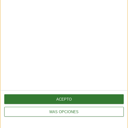
ALIMENTACIÓN
Pepino con bicarbonato: ¿por qué todos lo están probando?
2 min
| 2025-11-10 23:20
ACEPTO
ALIMENTACIÓN
MÁS OPCIONES
Tortitas crujientes de quinoa, calabacita y queso feta
2 min
| 2025-11-07 00:39