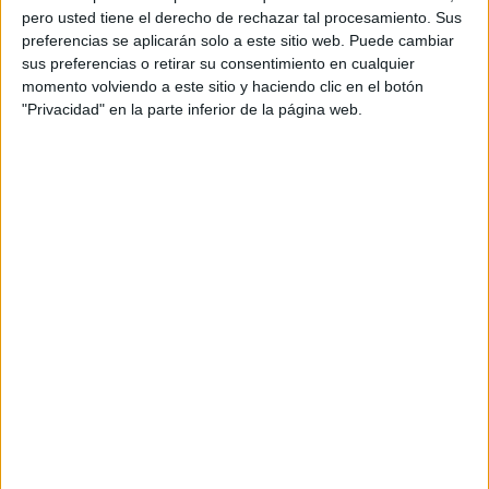
pero usted tiene el derecho de rechazar tal procesamiento. Sus
preferencias se aplicarán solo a este sitio web. Puede cambiar
sus preferencias o retirar su consentimiento en cualquier
momento volviendo a este sitio y haciendo clic en el botón
"Privacidad" en la parte inferior de la página web.
PREPARACIÓN
Es importante que respetes el uso de la licuadora y la
procesadora en cada caso. De no hacerlo, puede que el
pastel no quede bien.
1.
Para hacer la crema de café,
licua todos los
ingredientes hasta obtener una preparación de textura
suave y homogénea. Cuando esté lista, déjala a un lado.