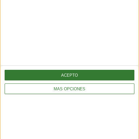
ACEPTO
ALIMENTACIÓN
MÁS OPCIONES
Pepino con bicarbonato: ¿por qué todos lo están probando?
2 min
| 2025-11-10 23:20