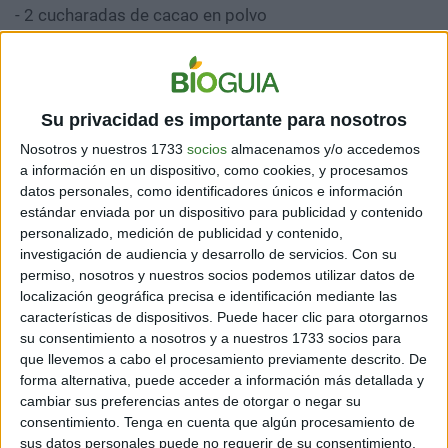
- 2 cucharadas de cacao en polvo
- 1/8 de cucharadita de sal
- 1/4 de cucharadita de canela en polvo
Para la cobertura con sabor a caramelo
Su privacidad es importante para nosotros
- 1/2 taza de dátiles
Nosotros y nuestros 1733
socios
almacenamos y/o accedemos
- Suficiente agua o café como para sumergir por
a información en un dispositivo, como cookies, y procesamos
completo los dátiles
datos personales, como identificadores únicos e información
- 1/2 cucharadita de sal
estándar enviada por un dispositivo para publicidad y contenido
- 1 cucharada de mantequilla de nuez (es opcional, pero
personalizado, medición de publicidad y contenido,
investigación de audiencia y desarrollo de servicios.
Con su
si quieres usarla, aquí encontraras una
receta
)
permiso, nosotros y nuestros socios podemos utilizar datos de
localización geográfica precisa e identificación mediante las
Nota:
Otra alternativa es cubrir el pastel con chocolate
características de dispositivos. Puede hacer clic para otorgarnos
derretido o espolvorearlo con cacao en polvo. También
su consentimiento a nosotros y a nuestros 1733 socios para
puedes usar algunos anacardos para decorarlo.
que llevemos a cabo el procesamiento previamente descrito. De
forma alternativa, puede acceder a información más detallada y
cambiar sus preferencias antes de otorgar o negar su
consentimiento.
Tenga en cuenta que algún procesamiento de
sus datos personales puede no requerir de su consentimiento,