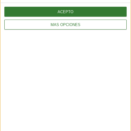
2 min
| 2025-11-10 23:20
ACEPTO
MÁS OPCIONES
ALIMENTACIÓN
Tortitas crujientes de quinoa, calabacita y queso feta
2 min
| 2025-11-07 00:39