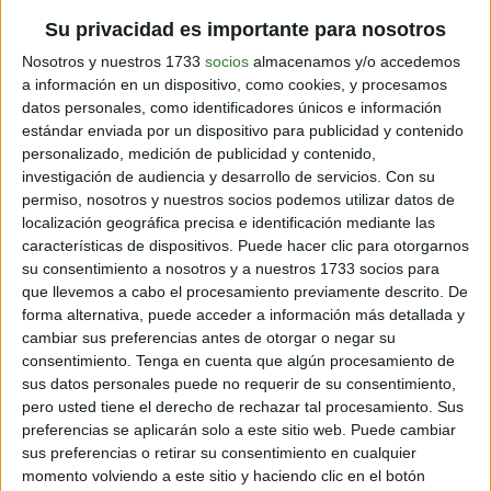
Su privacidad es importante para nosotros
Nosotros y nuestros 1733
socios
almacenamos y/o accedemos
a información en un dispositivo, como cookies, y procesamos
datos personales, como identificadores únicos e información
estándar enviada por un dispositivo para publicidad y contenido
personalizado, medición de publicidad y contenido,
investigación de audiencia y desarrollo de servicios.
Con su
permiso, nosotros y nuestros socios podemos utilizar datos de
localización geográfica precisa e identificación mediante las
características de dispositivos. Puede hacer clic para otorgarnos
Para hacer el pastel:
su consentimiento a nosotros y a nuestros 1733 socios para
1. Precalienta el horno a 180°C. Con un poquito de
que llevemos a cabo el procesamiento previamente descrito. De
aceite, unta un molde de 20 cm.
forma alternativa, puede acceder a información más detallada y
cambiar sus preferencias antes de otorgar o negar su
2. En un recipiente grande, tamiza la harina, el cacao, el
consentimiento.
Tenga en cuenta que algún procesamiento de
bicarbonato, el polvo para hornear y la sal, todos
sus datos personales puede no requerir de su consentimiento,
juntos. Mezcla un poquito para integrar los
pero usted tiene el derecho de rechazar tal procesamiento. Sus
ingredientes y forma un pozo en el centro.
preferencias se aplicarán solo a este sitio web. Puede cambiar
sus preferencias o retirar su consentimiento en cualquier
3. Dentro del pozo, vierte la leche de soja, el vinagre, el
momento volviendo a este sitio y haciendo clic en el botón