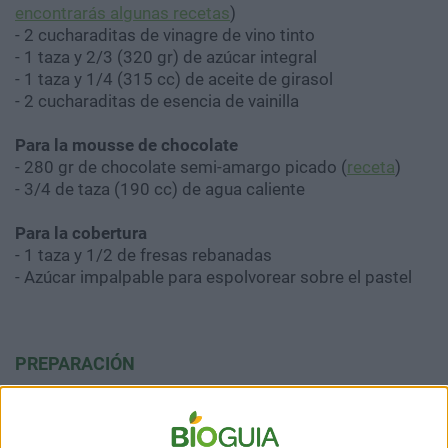
encontrarás algunas recetas
)
- 2 cucharaditas de vinagre de vino tinto
- 1 taza y 2/3 (320 gr) de azúcar integral
- 1 taza y 1/4 (315 cc) de aceite de girasol
- 2 cucharaditas de esencia de vainilla
Para la mousse de chocolate
- 280 gr de chocolate semi-amargo picado (
receta
)
- 3/4 de taza (190 cc) de agua caliente
Para la cobertura
- 1 taza y 1/2 de fresas rebanadas
- Azúcar impalpable para espolvorear sobre el pastel
PREPARACIÓN