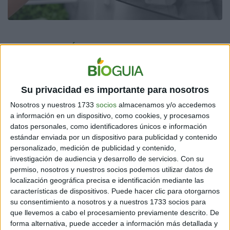
¿SE PUEDE FREÍR UN HUEVO SIN USAR ACEITE?
Es una pregunta común, que muchos consideran
imposible. Entonces, la gente tiende hervir los huevos o
Su privacidad es importante para nosotros
elaborarlos de una manera distinta, siempre
evitando
los aceites en la preparación de esta comida.
¡Pero si
Nosotros y nuestros 1733
socios
almacenamos y/o accedemos
se puede freír huevos sin aceite!
a información en un dispositivo, como cookies, y procesamos
datos personales, como identificadores únicos e información
-
¿Qué se necesita para freír un huevo sin aceite? En
estándar enviada por un dispositivo para publicidad y contenido
primera instancia, tener a la mano los huevos que se
personalizado, medición de publicidad y contenido,
desean preparar. Además, se necesita: dos platos de
investigación de audiencia y desarrollo de servicios.
Con su
papel y un microondas.
permiso, nosotros y nuestros socios podemos utilizar datos de
localización geográfica precisa e identificación mediante las
características de dispositivos. Puede hacer clic para otorgarnos
su consentimiento a nosotros y a nuestros 1733 socios para
que llevemos a cabo el procesamiento previamente descrito. De
forma alternativa, puede acceder a información más detallada y