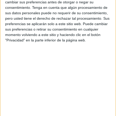
cambiar sus preferencias antes de otorgar o negar su
consentimiento.
Tenga en cuenta que algún procesamiento de
sus datos personales puede no requerir de su consentimiento,
pero usted tiene el derecho de rechazar tal procesamiento. Sus
preferencias se aplicarán solo a este sitio web. Puede cambiar
sus preferencias o retirar su consentimiento en cualquier
momento volviendo a este sitio y haciendo clic en el botón
"Privacidad" en la parte inferior de la página web.
-
Hay que cascar un máximo de dos huevos en uno de
los platos de papel. Luego, cubrirlo con el otro plato.
Por ende, por cada par de papel se puede elaborar
hasta dos huevos.
-
Acto seguido, hay que colocar el los platos (con los
huevos entre ellos) dentro de microondas.
-
¿Por cuanto tiempo se dejan los huevos en el
microondas? Lo recomendable es durante un tiempo
de minuto y medio (1:30).
-
La potencia del microondas debe ser de unos 800-