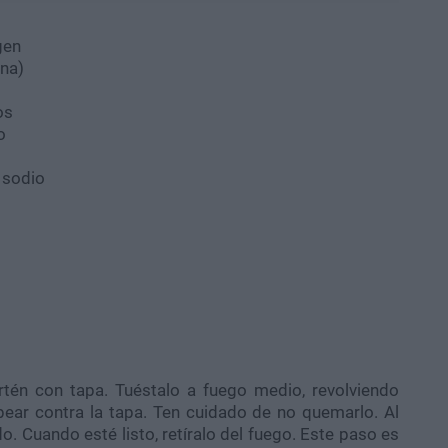
rgen
ana)
os
o
 sodio
rtén con tapa. Tuéstalo a fuego medio, revolviendo
ear contra la tapa. Ten cuidado de no quemarlo. Al
do. Cuando esté listo, retíralo del fuego. Este paso es