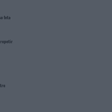
so feta
 repetir
ntro