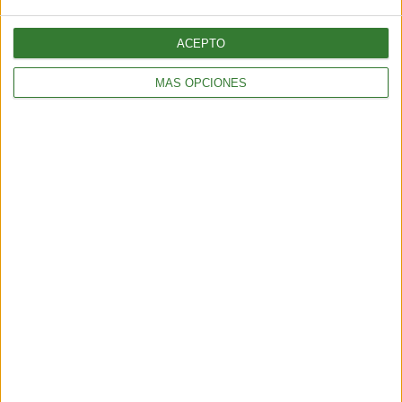
Cargando...
ACEPTO
MÁS OPCIONES
AMBIENTE
¿Es posible convertir la noche en día? El polémico proyecto que
busca iluminar la Tierra desde el espacio
6 min
| 2026-07-25 13:00