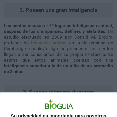
2. Poseen una gran inteligencia
Los cerdos ocupan el 4º lugar en inteligencia animal,
después de los chimpancés, delfines y elefantes
. Un
estudio efectuado en 2009 por Donald M. Broom,
profesor de
bienestar animal
en la Universidad de
Cambridge, concluyó algo sorprendente: los cerdos
llegan a ser conscientes de su propia existencia. Se
estima que estos animales cuentan con una
inteligencia superior a la de un niño de un promedio
de 3 años
.
3. Sueñan mientras duermen
Estudios científicos demostraron que los cerdos
sueñan en cantidades similares a lo que lo hacen los
Su privacidad es importante para nosotros