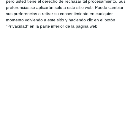
pic.twitter.com/ftKJZ8xyL3
pero usted tiene el derecho de rechazar tal procesamiento. Sus
preferencias se aplicarán solo a este sitio web. Puede cambiar
— FOROtv (@Foro_TV)
August 29, 2019
sus preferencias o retirar su consentimiento en cualquier
momento volviendo a este sitio y haciendo clic en el botón
"Privacidad" en la parte inferior de la página web.
El Sistema de Monitoreo de la Atmósfera de Copérnico
(CAMS) de la Unión Europea informó que los incendios
han liberado 255 millones de toneladas de dióxido de
carbono a la atmósfera del 1 al 25 de agosto, así como
grandes cantidades de monóxido de carbono.