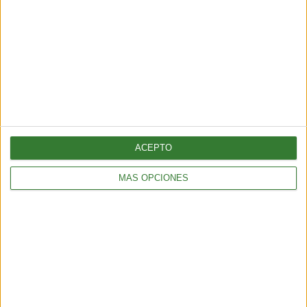
AMBIENTE
Los incendios en España y Francia muestran una nueva
amenaza: ¿por qué cada vez hay más fuegos extremos?
ACEPTO
5 min
| 2026-07-28 13:00
MÁS OPCIONES
AMBIENTE