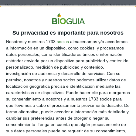
Pero eso no es todo. Otras
regiones de Europa
y
algunos países africanos, como Angola, también sufren
incendios forestales.
De hecho, según la NASA, África es actualmente un
Su privacidad es importante para nosotros
“continente en llamas”: solo entre Angola y la República
Nosotros y nuestros 1733
socios
almacenamos y/o accedemos
Democrática del Congo se han registrado
9 mil
a información en un dispositivo, como cookies, y procesamos
incendios
forestales en lo que va de la semana. Eso
datos personales, como identificadores únicos e información
equivale casi a cuatro veces más que todos los
estándar enviada por un dispositivo para publicidad y contenido
incendios amazónicos registrados en el mismo
personalizado, medición de publicidad y contenido,
tiempo.
investigación de audiencia y desarrollo de servicios.
Con su
permiso, nosotros y nuestros socios podemos utilizar datos de
[También podría interesarte:
Por qué reducir tu
localización geográfica precisa e identificación mediante las
consumo de carne es una de las mejores cosas que
características de dispositivos. Puede hacer clic para otorgarnos
puedes hacer para salvar a la Amazonia
]
su consentimiento a nosotros y a nuestros 1733 socios para
que llevemos a cabo el procesamiento previamente descrito. De
Imágenes de la NASA muestran más
forma alternativa, puede acceder a información más detallada y
cambiar sus preferencias antes de otorgar o negar su
incendios en África que en el Amazonas
consentimiento.
Tenga en cuenta que algún procesamiento de
https://t.co/JvLNKh0UYw
sus datos personales puede no requerir de su consentimiento,