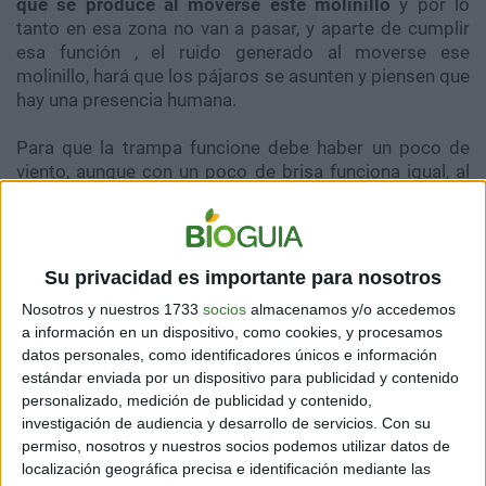
que se produce al moverse este molinillo
y por lo
tanto en esa zona no van a pasar, y aparte de cumplir
esa función , el ruido generado al moverse ese
molinillo, hará que los pájaros se asunten y piensen que
hay una presencia humana.
Para que la trampa funcione debe haber un poco de
viento, aunque con un poco de brisa funciona igual, al
pesar poco el molinillo.
También es importante poner varios por todo el huerto
o jardín para que el efecto sea mayor, lo ideal es
cada 5
Su privacidad es importante para nosotros
metros poner uno
.
Nosotros y nuestros 1733
socios
almacenamos y/o accedemos
a información en un dispositivo, como cookies, y procesamos
Al ver el video entenderás lo fácil que es, y si lo pones
datos personales, como identificadores únicos e información
en el patio comprobarás lo eficaz.
estándar enviada por un dispositivo para publicidad y contenido
personalizado, medición de publicidad y contenido,
investigación de audiencia y desarrollo de servicios.
Con su
permiso, nosotros y nuestros socios podemos utilizar datos de
localización geográfica precisa e identificación mediante las