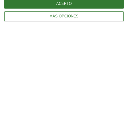
ACEPTO
MÁS OPCIONES
AMBIENTE
Temporal en Chile: qué es el río atmosférico categoría 5 que
azota al país
4 min
| 2026-07-17 11:45