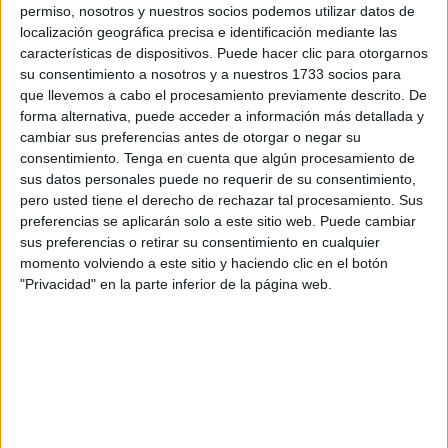
permiso, nosotros y nuestros socios podemos utilizar datos de
POSTES CON CABLEADOS ELÉCTRICOS Y
localización geográfica precisa e identificación mediante las
características de dispositivos. Puede hacer clic para otorgarnos
ANTENAS
su consentimiento a nosotros y a nuestros 1733 socios para
que llevemos a cabo el procesamiento previamente descrito. De
Este tipo de instalaciones son considerados
forma alternativa, puede acceder a información más detallada y
elementos contaminantes, no solo en la parte visual
cambiar sus preferencias antes de otorgar o negar su
sino también, electromagnética. Mientras mayor sea la
consentimiento.
Tenga en cuenta que algún procesamiento de
cantidad de postes y cables enredados en los
sus datos personales puede no requerir de su consentimiento,
urbanismos, los efectos en los humanos y el ambiente
pero usted tiene el derecho de rechazar tal procesamiento. Sus
se incrementaran.
preferencias se aplicarán solo a este sitio web. Puede cambiar
sus preferencias o retirar su consentimiento en cualquier
Las enormes torres de alta tensión también forman
momento volviendo a este sitio y haciendo clic en el botón
parte de esta forma de contaminación, ya que alteran
"Privacidad" en la parte inferior de la página web.
significativamente la visualización del entorno.
GRAFITIS EN LAS PAREDES
Sin duda una de las formas de contaminación visual
más numerosas en los últimos años. Existe mucha
polémica con respecto a los grafitis, ya que