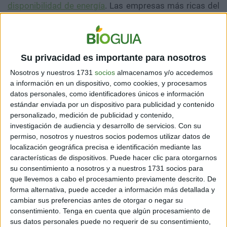
disponibilidad de energía
. Las empresas más ricas del
mundo son las petroleras y gasistas en su conjunto,
aunque cada una de ellas tenga ingresos individuales
menores de los de Amazon y Google.
Su privacidad es importante para nosotros
Estas empresas que extraen y venden combustibles
fósiles no van a dejar de intentar hacerlo. Lo contrario
Nosotros y nuestros 1731
socios
almacenamos y/o accedemos
sería como pedir a una persona que vive de vender
a información en un dispositivo, como cookies, y procesamos
trigo que deje de plantarlo.
datos personales, como identificadores únicos e información
estándar enviada por un dispositivo para publicidad y contenido
No, no hay incentivos posibles para que esas empresas
personalizado, medición de publicidad y contenido,
cierren los pozos de petróleo y gas.
investigación de audiencia y desarrollo de servicios.
Con su
permiso, nosotros y nuestros socios podemos utilizar datos de
localización geográfica precisa e identificación mediante las
¿CUÁL ES LA SOLUCIÓN?
características de dispositivos. Puede hacer clic para otorgarnos
su consentimiento a nosotros y a nuestros 1731 socios para
Parece evidente: es la sociedad la que tiene que
que llevemos a cabo el procesamiento previamente descrito. De
generar otro tipo de energía que haga invendible el
forma alternativa, puede acceder a información más detallada y
petróleo y el gas. La sociedad se estructura en
cambiar sus preferencias antes de otorgar o negar su
consentimiento.
Tenga en cuenta que algún procesamiento de
estados, de manera que son estos los que deben
sus datos personales puede no requerir de su consentimiento,
incrementar la disponibilidad de energía renovable, que