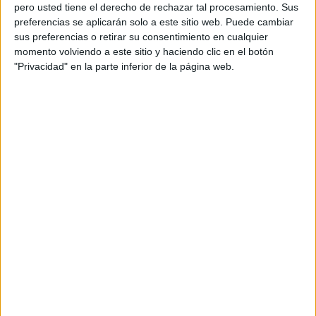
pero usted tiene el derecho de rechazar tal procesamiento. Sus
consigan que las energías emisoras de CO₂ se
preferencias se aplicarán solo a este sitio web. Puede cambiar
conviertan en irrelevantes.
sus preferencias o retirar su consentimiento en cualquier
momento volviendo a este sitio y haciendo clic en el botón
No tienen sentido alguno las propuestas de capturar
"Privacidad" en la parte inferior de la página web.
CO₂: es como decir que vamos a ponernos una venda
después de rajarnos el brazo con una cuchilla. Es
estúpido hacer daño sin conseguir nada a cambio.