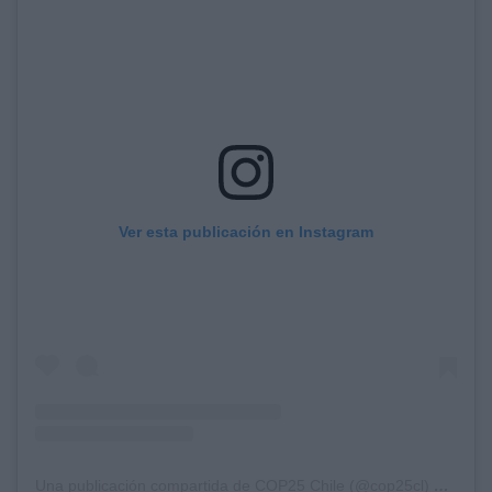
Ver esta publicación en Instagram
Una publicación compartida de COP25 Chile (@cop25cl)
el
2 Dic