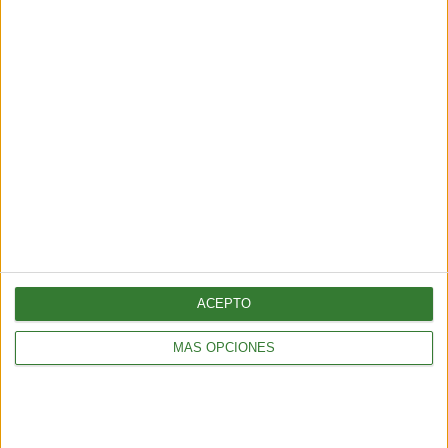
Los incendios en España y Francia
muestran una nueva amenaza:
¿por qué cada vez hay más fuegos
ACEPTO
extremos?
Cargando...
MÁS OPCIONES