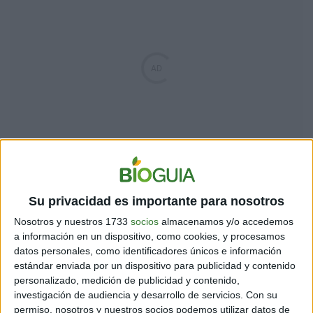
Esta organización sin fines de lucro, que cuenta con
más de diez años de experiencia en iniciativas
ambientales, gestionará dicho fondo.
"Hemos sido
Su privacidad es importante para nosotros
aliados clave en la creación de cuatro áreas marinas
Nosotros y nuestros 1733
socios
almacenamos y/o accedemos
protegidas: Cabo Blanco, Bahía Santa Elena, Montes
a información en un dispositivo, como cookies, y procesamos
Submarinos y Barra del Colorado que han sumado más
datos personales, como identificadores únicos e información
de 11.000 kilómetros cuadrados al mapa de áreas
estándar enviada por un dispositivo para publicidad y contenido
protegidas del país”
, recalcó Gamboa.
personalizado, medición de publicidad y contenido,
investigación de audiencia y desarrollo de servicios.
Con su
permiso, nosotros y nuestros socios podemos utilizar datos de