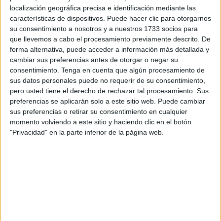
localización geográfica precisa e identificación mediante las
Un país pequeño con una
características de dispositivos. Puede hacer clic para otorgarnos
su consentimiento a nosotros y a nuestros 1733 socios para
gran ambición
que llevemos a cabo el procesamiento previamente descrito. De
forma alternativa, puede acceder a información más detallada y
cambiar sus preferencias antes de otorgar o negar su
consentimiento.
Tenga en cuenta que algún procesamiento de
sus datos personales puede no requerir de su consentimiento,
pero usted tiene el derecho de rechazar tal procesamiento. Sus
A pesar de que el país centroamericano tiene un largo
preferencias se aplicarán solo a este sitio web. Puede cambiar
camino a recorrer para conseguir su objetivo,
"es
sus preferencias o retirar su consentimiento en cualquier
totalmente factible”
dijo a DW a Maximiliano Bello,
momento volviendo a este sitio y haciendo clic en el botón
asesor ejecutivo de Políticas Públicas del Océano de la
"Privacidad" en la parte inferior de la página web.
organización Mission Blue.
"Cuando Michelle Bachelet
asumió el gobierno, en su último periodo, Chile tenía un
4% de protección del mar. Cuando salió del gobierno,
Chile tenía el 43%”
, recordó a el experto chileno.