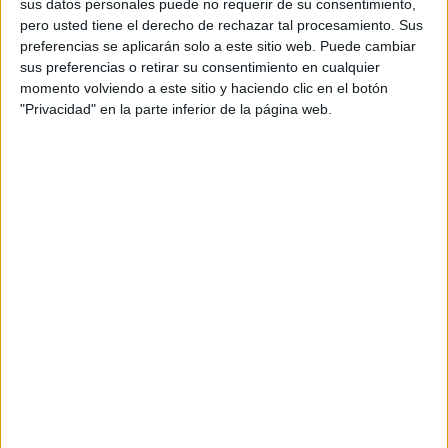
sus datos personales puede no requerir de su consentimiento,
pero usted tiene el derecho de rechazar tal procesamiento. Sus
preferencias se aplicarán solo a este sitio web. Puede cambiar
sus preferencias o retirar su consentimiento en cualquier
momento volviendo a este sitio y haciendo clic en el botón
"Privacidad" en la parte inferior de la página web.
El biólogo Erpur Snær Hansen, del Centro de
Investigación de la Naturaleza del Sur de Islandia,
advierte que esta especie enfrenta un declive
preocupante: Islandia ha perdido la mitad de su
población de frailecillos en tres décadas, y el país
alberga el 40% del total mundial. “Si una generación
falla, el riesgo de extinción aumenta drásticamente”,
alertó.
LOS HÉROES NOCTURNOS DE VESTMANNAEYJAR