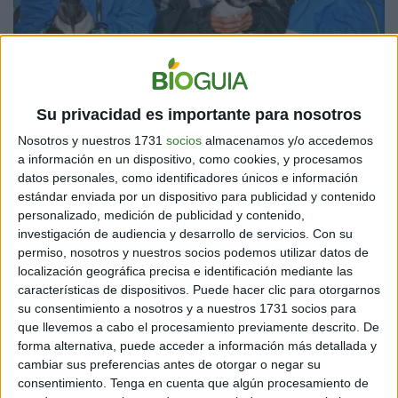
El emocionante ritual islandés que mantiene viva a una especie en peligro.
Su privacidad es importante para nosotros
(icelanddiscovery.is)
Nosotros y nuestros 1731
socios
almacenamos y/o accedemos
a información en un dispositivo, como cookies, y procesamos
UNA LABOR COMUNITARIA QUE INSPIRA AL
datos personales, como identificadores únicos e información
estándar enviada por un dispositivo para publicidad y contenido
MUNDO
personalizado, medición de publicidad y contenido,
Kyana Sue Powers, fotógrafa de aventura, documentó
investigación de audiencia y desarrollo de servicios.
Con su
esta tradición en Vestmannaeyjar y destacó la entrega
permiso, nosotros y nuestros socios podemos utilizar datos de
localización geográfica precisa e identificación mediante las
de los habitantes. Cada noche,
familias enteras
características de dispositivos. Puede hacer clic para otorgarnos
recorren las calles con linternas y cajas, rescatando a
su consentimiento a nosotros y a nuestros 1731 socios para
los polluelos
desorientados. Luego, los llevan hasta
que llevemos a cabo el procesamiento previamente descrito. De
los acantilados para liberarlos al amanecer.
forma alternativa, puede acceder a información más detallada y
cambiar sus preferencias antes de otorgar o negar su
consentimiento.
Tenga en cuenta que algún procesamiento de