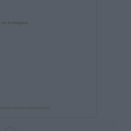
t on Instagram
conservacioncondorandino)