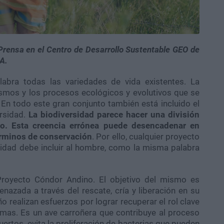
rensa en el Centro de Desarrollo Sustentable GEO de
A.
labra todas las variedades de vida existentes. La
ismos y los procesos ecológicos y evolutivos que se
n todo este gran conjunto también está incluido el
ersidad.
La biodiversidad parece hacer una división
no. Esta creencia errónea puede desencadenar en
érminos de conservación
. Por ello, cualquier proyecto
sidad debe incluir al hombre, como la misma palabra
Proyecto Cóndor Andino. El objetivo del mismo es
azada a través del rescate, cría y liberación en su
o realizan esfuerzos por lograr recuperar el rol clave
emas. Es un ave carroñera que contribuye al proceso
tos, evita la proliferación de bacterias que pueden