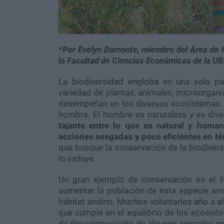
*Por Evelyn Damonte, miembro del Área de P
la Facultad de Ciencias Económicas de la UB
La biodiversidad engloba en una sola pa
variedad de plantas, animales, microorgan
desempeñan en los diversos ecosistemas. E
hombre. El hombre es naturaleza y es div
tajante entre lo que es natural y huma
acciones sesgadas y poco eficientes en t
que busque la conservación de la biodiver
lo incluye.
Un gran ejemplo de conservación es el 
aumentar la población de esta especie amen
hábitat andino. Muchos voluntarios año a añ
que cumple en el equilibrio de los ecosist
de descomposición de algunos animales muer