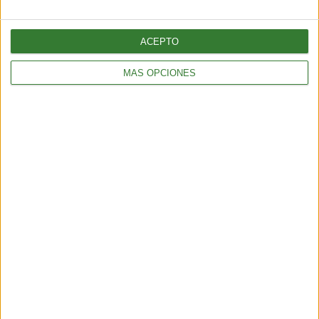
ACEPTO
MÁS OPCIONES
AMBIENTE
Los incendios en España y Francia muestran una nueva
amenaza: ¿por qué cada vez hay más fuegos extremos?
5 min
| 2026-07-28 13:00
AMBIENTE
¿Es posible convertir la noche en día? El polémico proyecto que