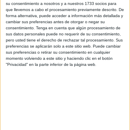
su consentimiento a nosotros y a nuestros 1733 socios para
que llevemos a cabo el procesamiento previamente descrito. De
forma alternativa, puede acceder a información más detallada y
cambiar sus preferencias antes de otorgar o negar su
consentimiento.
Tenga en cuenta que algún procesamiento de
sus datos personales puede no requerir de su consentimiento,
pero usted tiene el derecho de rechazar tal procesamiento. Sus
preferencias se aplicarán solo a este sitio web. Puede cambiar
sus preferencias o retirar su consentimiento en cualquier
momento volviendo a este sitio y haciendo clic en el botón
"Privacidad" en la parte inferior de la página web.
-
La emisión de gases de efecto invernadero
incrementa las temperaturas, lo cual hace que El Niño
se desate con más facilidad.
-
El deshielo de los polos está alterando el equilibrio
del eje de rotación de la Tierra. Esto hace que el
planeta reciba insolación en ángulos diferentes,
afectando así las temperaturas del gran océano
Pacífico.