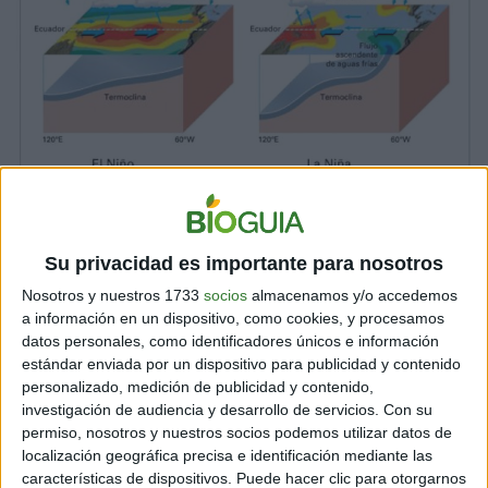
Fuente: La Vanguardia
EL NIÑO Y LA NIÑA SERÁN MUY FRECUENTES EN
Su privacidad es importante para nosotros
LAS DÉCADAS VENIDERAS
Nosotros y nuestros 1733
socios
almacenamos y/o accedemos
a información en un dispositivo, como cookies, y procesamos
Ambos fenómenos acontecen de manera natural, pero
datos personales, como identificadores únicos e información
no son tan frecuentes como sucede ahora. La
mala
estándar enviada por un dispositivo para publicidad y contenido
noticia es que se pronostica que serán muy
personalizado, medición de publicidad y contenido,
habituales
en las décadas siguientes, por razones
investigación de audiencia y desarrollo de servicios.
Con su
como las siguientes:
permiso, nosotros y nuestros socios podemos utilizar datos de
localización geográfica precisa e identificación mediante las
características de dispositivos. Puede hacer clic para otorgarnos