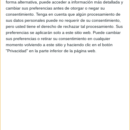
forma alternativa, puede acceder a información más detallada y
cambiar sus preferencias antes de otorgar o negar su
Lee también:
En el mundo del revés, otro petrolero
consentimiento.
Tenga en cuenta que algún procesamiento de
dirigirá la COP en Azerbaiyán
.
sus datos personales puede no requerir de su consentimiento,
pero usted tiene el derecho de rechazar tal procesamiento. Sus
preferencias se aplicarán solo a este sitio web. Puede cambiar
sus preferencias o retirar su consentimiento en cualquier
El frío intenso es parte del
momento volviendo a este sitio y haciendo clic en el botón
"Privacidad" en la parte inferior de la página web.
fenómeno
A pesar del aumento de las temperaturas, en algunas
partes del mundo se registra un intenso frío. Y eso
también forma parte del cambio climático.
El frío extremo en Europa y Norteamérica es más
probable debido al colapso del vórtice polar, un área de
baja presión y vientos fríos que rodea los polos, y a la