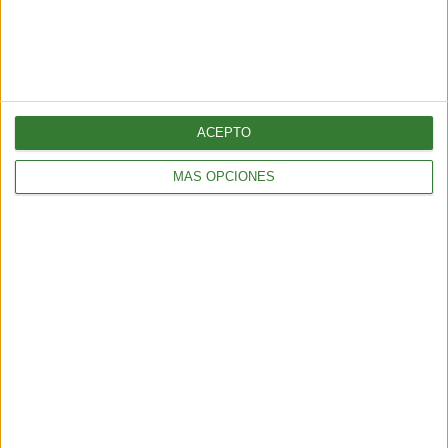
Récord histórico de sargazo
golpea al Caribe y al golfo de
México
Cargando...
ACEPTO
MÁS OPCIONES