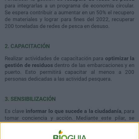
para integrarlas a un programa de economía circular.
Se espera contribuir a aumentar en un 50% el recupero
de materiales y lograr para fines del 2022, recuperar
200 toneladas de redes de pesca en desuso.
2. CAPACITACIÓN
Realizar actividades de capacitación para
optimizar la
gestión de residuos
dentro de las embarcaciones y en
puerto. Esto permitirá capacitar al menos a 200
personas dedicadas a las actividad pesquera.
3. SENSIBILIZACIÓN
Es clave
informar lo que sucede a la ciudadanía
, para
tomar conciencia y acción. Mediante este pilar, se
busca abordar la problemática informando sobre sus
soluciones a través de talleres y una limpieza muestral
en Península Valdés.