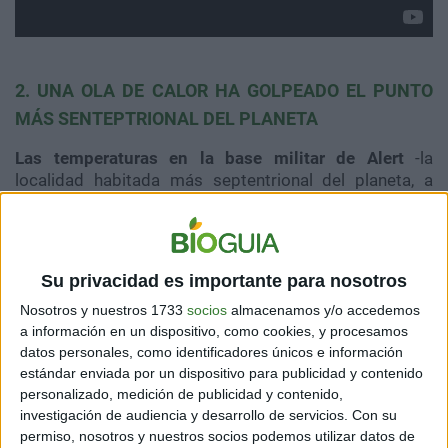
2. UNA OLA DE CALOR HA GOLPEADO EL PUNTO
MÁS SENTEPTRIONAL DEL PLANETA
Las temperaturas en la base militar de Alert
-la
localidad habitada más septentrional del planeta, a
menos de 900 kilómetros del Polo Norte-
alcanzaron
un récord de 21°C
y establecieron un "récord de calor
absoluto" para el verano boreal.
Su privacidad es importante para nosotros
Además, la
Antártida
registró
temperaturas superiores
a los 20ºC,
algo "nunca visto" en el continente blanco,
Nosotros y nuestros 1733
socios
almacenamos y/o accedemos
según dijo a la agencia AFP el científico brasileño
a información en un dispositivo, como cookies, y procesamos
datos personales, como identificadores únicos e información
Carlos Schaefer, que realizó sus mediciones en la isla
estándar enviada por un dispositivo para publicidad y contenido
Marambio (o Seymour). La temperatura registrada el 9
personalizado, medición de publicidad y contenido,
de febrero fue de 20.75ºC, agregó Schaefer.
investigación de audiencia y desarrollo de servicios.
Con su
permiso, nosotros y nuestros socios podemos utilizar datos de