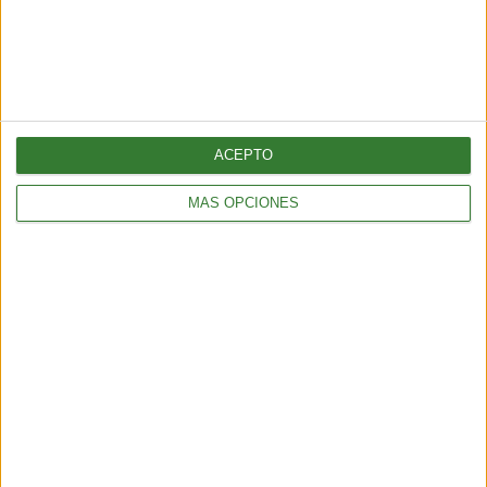
ACEPTO
MÁS OPCIONES
AMBIENTE
Los incendios en España y Francia muestran una nueva
amenaza: ¿por qué cada vez hay más fuegos extremos?
5 min
| 2026-07-28 13:00