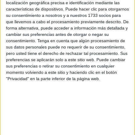
localización geográfica precisa e identificación mediante las
3. LOS CIENTÍFICOS SOSTIENEN QUE EL
características de dispositivos. Puede hacer clic para otorgarnos
PERMAFROST SE ESTÁ DERRITIENDO 70 AÑOS
su consentimiento a nosotros y a nuestros 1733 socios para
ANTES DE LO PREVISTO
que llevemos a cabo el procesamiento previamente descrito. De
forma alternativa, puede acceder a información más detallada y
A lo largo de 23 millones de kilómetros cuadrados en
cambiar sus preferencias antes de otorgar o negar su
la cima del mundo, el cambio climático está derritiendo
consentimiento.
Tenga en cuenta que algún procesamiento de
el permafrost ártico -o hielo subterráneo- no de manera
sus datos personales puede no requerir de su consentimiento,
gradual sino, prácticamente, de la noche a la mañana.
pero usted tiene el derecho de rechazar tal procesamiento. Sus
Este derretimiento hace que se liberen grandes masas
preferencias se aplicarán solo a este sitio web. Puede cambiar
de carbono que habían permanecido atrapadas en
sus preferencias o retirar su consentimiento en cualquier
momento volviendo a este sitio y haciendo clic en el botón
tierra congelada durante milenios.
"Privacidad" en la parte inferior de la página web.