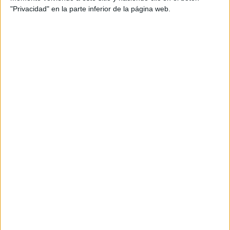
A post shared by Bioguia (@bioguia)
"Privacidad" en la parte inferior de la página web.
¡NO HAY FUTURO SIN PLANETA! LA MILITANCIA
ACTIVISTA RECLAMA ACCIONES CONTRA EL
CAMBIO CLIMÁTICO