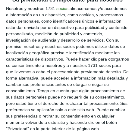
La cosmovisión indígena
Nosotros y nuestros 1731
socios
almacenamos y/o accedemos
a información en un dispositivo, como cookies, y procesamos
datos personales, como identificadores únicos e información
estándar enviada por un dispositivo para publicidad y contenido
personalizado, medición de publicidad y contenido,
investigación de audiencia y desarrollo de servicios.
Con su
La destrucción de la Amazonia está obligando a los
permiso, nosotros y nuestros socios podemos utilizar datos de
pueblos indígenas a reubicarse y abandonar sus estilos
localización geográfica precisa e identificación mediante las
de vida tradicionales, lo que también es perjudicial para
características de dispositivos. Puede hacer clic para otorgarnos
el clima. Para Mercedes Bustamante, bióloga y
su consentimiento a nosotros y a nuestros 1731 socios para
miembro de la Academia Brasileña de Ciencias, los
que llevemos a cabo el procesamiento previamente descrito. De
pueblos indígenas juegan un papel "crucial" en la
forma alternativa, puede acceder a información más detallada y
protección del medio ambiente: "
Las tasas de
cambiar sus preferencias antes de otorgar o negar su
deforestación en las áreas indígenas son las más
consentimiento.
Tenga en cuenta que algún procesamiento de
bajas de Brasil y también de otras partes de América
sus datos personales puede no requerir de su consentimiento,
del Sur. Además, tienen el conocimiento, la sabiduría
pero usted tiene el derecho de rechazar tal procesamiento. Sus
tradicional, de cómo sacar partido del bosque y
preferencias se aplicarán solo a este sitio web. Puede cambiar
mantenerlo intacto
”. Esto se debe, principalmente, a
sus preferencias o retirar su consentimiento en cualquier
momento volviendo a este sitio y haciendo clic en el botón
su cosmovisión.
"Privacidad" en la parte inferior de la página web.