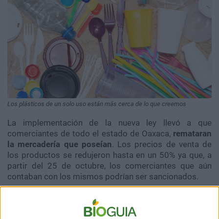
Los plásticos de un solo uso están más cerca de lo que creemos
La implementación de la nueva ley llevó a que
comerciantes de todo el estado de Oaxaca,
remataran
la mercadería que poseían
. Los precios de venta de
los productos se redujeron hasta en un 50% ya que, a
partir del 25 de octubre, los comerciantes que aún
contaban con los mismos podrían ser sancionados.
En el artículo 98 de la ley,
se hace excepción a los
plásticos utilizados con fines médicos, educativos o
para atención humanitaria
. Únicamente está prohibido