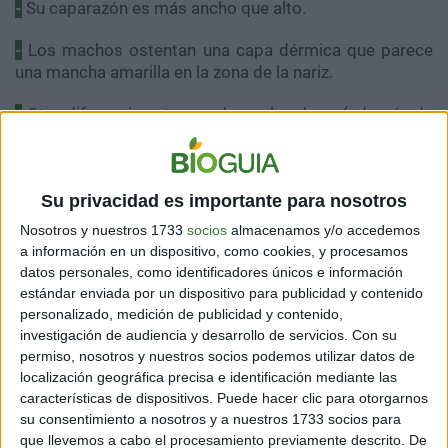
-
Su caparazón es más ancho que alto.
-
Los machos ostentan una capa dérmica que parece
una mancha amarilla en la zona de la nariz.
-
Otra diferencia entre machos y hembras (además de
la mancha en la nariz), es que los machos tienen la cola
mucho más larga.
-
Su alimentación consiste en semillas e insectos,
Su privacidad es importante para nosotros
permitiendo mantener equilibrio en el ecosistema
Nosotros y nuestros 1733
socios
almacenamos y/o accedemos
respecto a las cantidades de insectos entre la
a información en un dispositivo, como cookies, y procesamos
vegetación.
datos personales, como identificadores únicos e información
estándar enviada por un dispositivo para publicidad y contenido
-
Interactúan mucho con su entorno. Por ejemplo: se
personalizado, medición de publicidad y contenido,
mueven y arrastran por los suelos, moviendo los
investigación de audiencia y desarrollo de servicios.
Con su
lodazales, permitiendo que los suelos pueden
permiso, nosotros y nuestros socios podemos utilizar datos de
removerse y que no se solidifiquen al secarse la
localización geográfica precisa e identificación mediante las
humedad.
características de dispositivos. Puede hacer clic para otorgarnos
su consentimiento a nosotros y a nuestros 1733 socios para
-
Lo anterior evita que los humedales se conviertan en
que llevemos a cabo el procesamiento previamente descrito. De