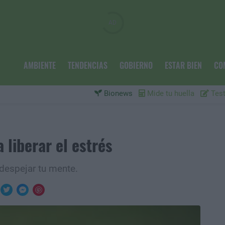
AMBIENTE
TENDENCIAS
GOBIERNO
ESTAR BIEN
CO
Bionews
Mide tu huella
Test
a liberar el estrés
 despejar tu mente.