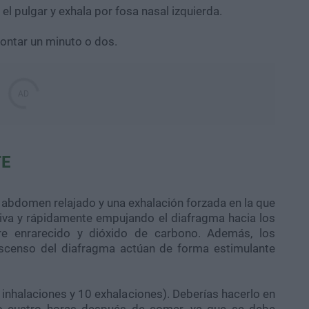
el pulgar y exhala por fosa nasal izquierda.
contar un minuto o dos.
TE
 abdomen relajado y una exhalación forzada en la que
iva y rápidamente empujando el diafragma hacia los
ire enrarecido y dióxido de carbono. Además, los
scenso del diafragma actúan de forma estimulante
nhalaciones y 10 exhalaciones). Deberías hacerlo en
 o cuatro horas después de comer, ya que se debe