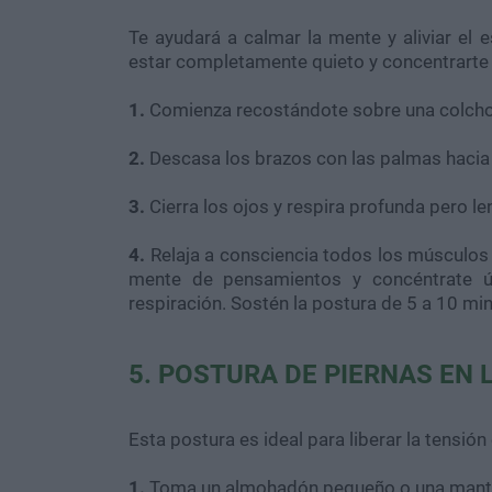
Te ayudará a calmar la mente y aliviar el 
estar completamente quieto y concentrarte 
1.
Comienza recostándote sobre una colchone
2.
Descasa los brazos con las palmas hacia 
3.
Cierra los ojos y respira profunda pero l
4.
Relaja a consciencia todos los músculos d
mente de pensamientos y concéntrate ú
respiración. Sostén la postura de 5 a 10 mi
5. POSTURA DE PIERNAS EN 
Esta postura es ideal para liberar la tensión
1.
Toma un almohadón pequeño o una manta d