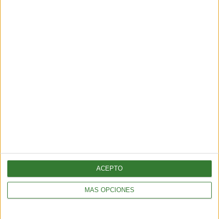
Blue mind: el estado de calma que
produce el agua y que la ciencia
recién empieza a entender
Cargando...
ACEPTO
MÁS OPCIONES