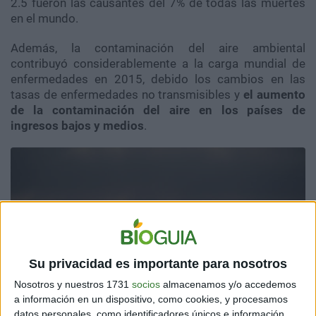
2.5 fueron las causantes del 7% de todas las muertes
en el mundo.
Además, la contaminación del aire ambiental
contribuyó considerablemente a la carga mundial de
enfermedades en 2015, debido los cambios en las
tasas de enfermedades no transmisibles y
el aumento
de la contaminación del aire en los países de
ingresos bajos y medios
.
Su privacidad es importante para nosotros
Nosotros y nuestros 1731
socios
almacenamos y/o accedemos
a información en un dispositivo, como cookies, y procesamos
datos personales, como identificadores únicos e información