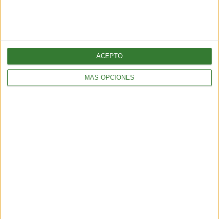
ACEPTO
MÁS OPCIONES
BIENESTAR
La proteína, mucho más que un nutriente clave para el
mantenimiento de la masa muscular
3 min
| 2026-06-01 17:00