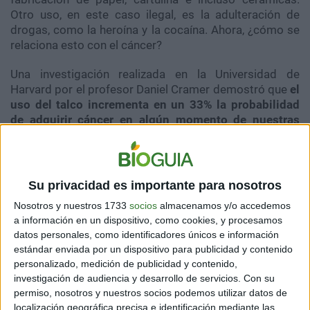
Otro uso, en este caso ilegal, es la adulteración de
drogas, como la heroína y la cocaína. Ahora, ¿cómo se
relaciona esto con el cáncer?
Una investigación realizada en la Universidad de
Harvard por el profesor Daniel Cramer demostró que
el
uso del talco incrementa en un 33% la probabilidad
de adquirir cáncer en algún momento de nuestras
vidas
. Más aun, el análisis realizado a más de 20
estudios distintos muestra que el cáncer es entre un
20% y 40% más prevelente en usuarios de talco.
Su privacidad es importante para nosotros
Por otro lado, en un estudio difundido en junio de 2016
Nosotros y nuestros 1733
socios
almacenamos y/o accedemos
que abarcó a 51.000 hermanas de pacientes con
a información en un dispositivo, como cookies, y procesamos
cáncer de seno, los expertos determinaron que las
datos personales, como identificadores únicos e información
mujeres que se aplicaban talco en los genitales tenían
estándar enviada por un dispositivo para publicidad y contenido
27% menos riesgo de sufrir cáncer de ovario que las no
personalizado, medición de publicidad y contenido,
usuarias. Finalmente, dos estudios estadounidenses a
investigación de audiencia y desarrollo de servicios.
Con su
largo plazo indican que el talco no incrementa las
permiso, nosotros y nuestros socios podemos utilizar datos de
probabilidades de adquirir cáncer de ovario.
localización geográfica precisa e identificación mediante las