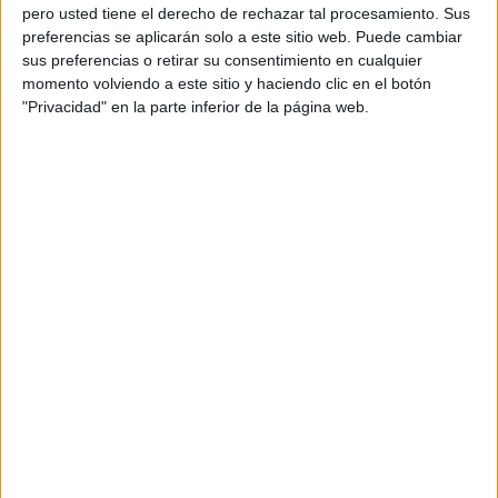
pero usted tiene el derecho de rechazar tal procesamiento. Sus
preferencias se aplicarán solo a este sitio web. Puede cambiar
sus preferencias o retirar su consentimiento en cualquier
momento volviendo a este sitio y haciendo clic en el botón
"Privacidad" en la parte inferior de la página web.
Existe un dicho que dice que “
la generosidad es una
virtud
” y la verdad es que se trata de una expresión
bastante cierta. La misma suele estar vinculada con
acciones de rectitud y sobre todo, bondad, pero lo que
muchos no saben es que beneficia, directamente, la
salud. En este sentido, la generosidad ayuda a
incrementar los niveles de felicidad de cualquier
persona.
Asimismo, mantener actitudes bondadosas hacia las
otras personas, produce una especie de efecto
contagioso. Es decir, cuando ofreces ayuda a una
persona, existe una gran probabilidad de que dicha
persona también ayude a otra y así sucesivamente.