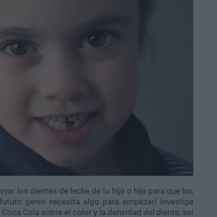
rvar los dientes de leche de tu hijo o hija para que los
futuro genio necesita algo para empezar! Investiga
la Coca Cola sobre el color y la densidad del diente, así