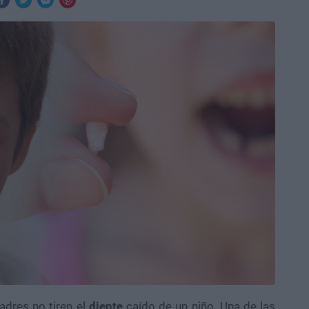
adres no tiren el
diente
caído de un niño. Una de las