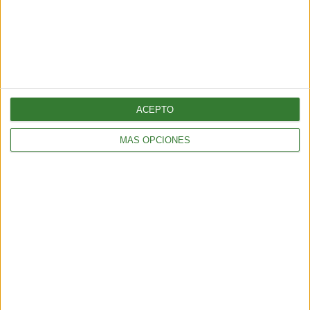
presente.
[También te puede interesar:
Meditación activa: una
técnica japonesa que te pone en contacto con lo
natural
]
ACEPTO
Meditación para la mejora
MÁS OPCIONES
del sueño