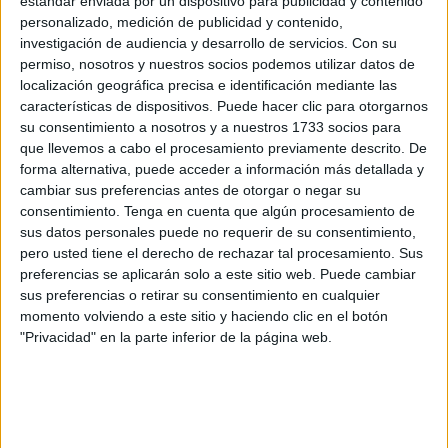
estándar enviada por un dispositivo para publicidad y contenido
personalizado, medición de publicidad y contenido,
investigación de audiencia y desarrollo de servicios.
Con su
permiso, nosotros y nuestros socios podemos utilizar datos de
localización geográfica precisa e identificación mediante las
características de dispositivos. Puede hacer clic para otorgarnos
su consentimiento a nosotros y a nuestros 1733 socios para
que llevemos a cabo el procesamiento previamente descrito. De
forma alternativa, puede acceder a información más detallada y
cambiar sus preferencias antes de otorgar o negar su
consentimiento.
Tenga en cuenta que algún procesamiento de
¿TE GUSTARÍA APRENDER A
sus datos personales puede no requerir de su consentimiento,
pero usted tiene el derecho de rechazar tal procesamiento. Sus
MEDITAR?
preferencias se aplicarán solo a este sitio web. Puede cambiar
sus preferencias o retirar su consentimiento en cualquier
momento volviendo a este sitio y haciendo clic en el botón
"Privacidad" en la parte inferior de la página web.
Te recomendamos:
"PURA MENTE"
una app que te ayuda a