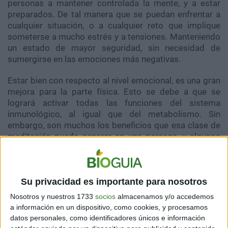
personas a mantener controlada la mente, y a estar
preparados. De tal manera que se puedan enfrentar a
cualquier situación, o a cualquier reto que implique
someterse a mucho estrés y a tensiones. Manteniendo
un estado de mayor seguridad, sin necesidad de
sumergirse en las emociones más negativas.
Estar bien con respecto al nivel emocional, es una gran
mejora para la parte física. Esto se debe a que se
logrará activar todas las funciones del sistema
inmunológico, al igual que del metabolismo. Sin
embargo, son muchos los beneficios que esa clase de
meditación puede generar en una persona, y algunos
de ellos son:
Su privacidad es importante para nosotros
Nosotros y nuestros 1733
socios
almacenamos y/o accedemos
a información en un dispositivo, como cookies, y procesamos
datos personales, como identificadores únicos e información