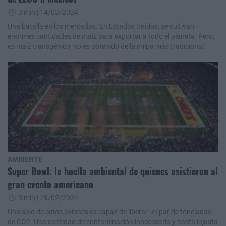
3 min
| 14/03/2024
Una batalla en los mercados. En Estados Unidos, se cultivan
enormes cantidades de maíz para exportar a todo el planeta. Pero,
es maíz transgénico, no es obtenido de la milpa más tradicional.
AMBIENTE
Super Bowl: la huella ambiental de quienes asistieron al
gran evento americano
3 min
| 19/02/2024
Uno solo de estos aviones es capaz de liberar un par de toneladas
de CO2. Una cantidad de contaminación innecesaria y hasta injusta