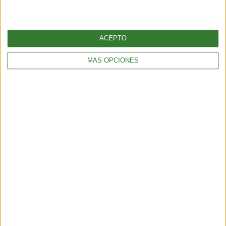
hogares.
ACEPTO
MÁS OPCIONES
AMBIENTE
Estados Unidos y China: las ausencias que marcan el
inicio de la COP28
3 min
| 04/12/2023
La 28° Cumbre del Clima tiene un ambiente enrarecido. Muchos
objetan que se haya elegido como sede a Dubai. Además, se dice
que las cumbres anteriores dejaron muchos compromisos sin
cumplir.