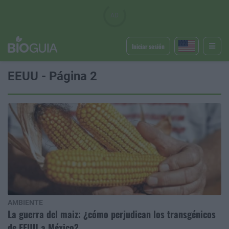
Iniciar sesión
EEUU - Página 2
AMBIENTE
La guerra del maiz: ¿cómo perjudican los transgénicos
de EEUU a México?