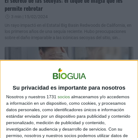
El secreto de las secoyas: el toque de magia que les
permite rebrotar
3 min
| 15/02/2024
Un rayo impactó en el Estatal Big Basin Redwoods de California, en
los primeros años de una sequía reciente. Hubo preocupaciones
sobre el daño irreparable a las icónicas secoyas del sitio, sin
embargo ganó la vida.
Su privacidad es importante para nosotros
Nosotros y nuestros 1731
socios
almacenamos y/o accedemos
a información en un dispositivo, como cookies, y procesamos
BIENESTAR
datos personales, como identificadores únicos e información
Legislación declara redes sociales como amenaza para
estándar enviada por un dispositivo para publicidad y contenido
el bienestar psicológico
personalizado, medición de publicidad y contenido,
investigación de audiencia y desarrollo de servicios.
Con su
3 min
| 02/02/2024
permiso, nosotros y nuestros socios podemos utilizar datos de