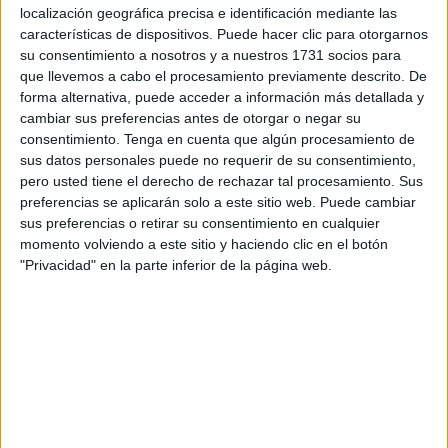
Es la primera ciudad del planeta que realiza esta acción. Las
localización geográfica precisa e identificación mediante las
autoridades neoyorkinas se valen de estadísticas que exhiben los
características de dispositivos. Puede hacer clic para otorgarnos
problemas que las redes de Interner causan en la población juvenil.
su consentimiento a nosotros y a nuestros 1731 socios para
que llevemos a cabo el procesamiento previamente descrito. De
forma alternativa, puede acceder a información más detallada y
cambiar sus preferencias antes de otorgar o negar su
consentimiento.
Tenga en cuenta que algún procesamiento de
sus datos personales puede no requerir de su consentimiento,
pero usted tiene el derecho de rechazar tal procesamiento. Sus
preferencias se aplicarán solo a este sitio web. Puede cambiar
sus preferencias o retirar su consentimiento en cualquier
momento volviendo a este sitio y haciendo clic en el botón
"Privacidad" en la parte inferior de la página web.
AMBIENTE
Los estadounidenses desechan la mayor parte de sus
residuos reciclables
3 min
| 25/01/2024
En USA no hay ningún criterio de reciclaje, una nación que muchas
veces ha recibido críticas por la enorme cantidad de basura útil, o
reutilizable, que es lanzada sin miramientos a los vertederos.