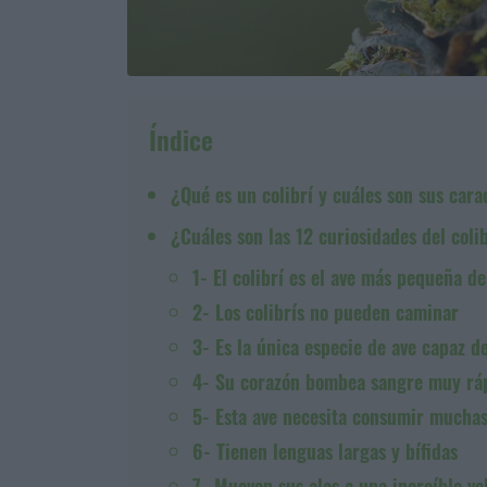
Índice
¿Qué es un colibrí y cuáles son sus cara
¿Cuáles son las 12 curiosidades del coli
1- El colibrí es el ave más pequeña d
2- Los colibrís no pueden caminar
3- Es la única especie de ave capaz de
4- Su corazón bombea sangre muy rá
5- Esta ave necesita consumir muchas 
6- Tienen lenguas largas y bífidas
7- Mueven sus alas a una increíble ve