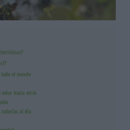
cterísticas?
brí?
e todo el mundo
 volar hacia atrás
pido
calorías al día
locidad