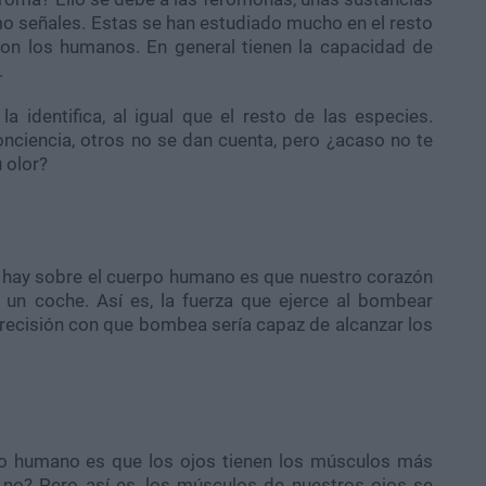
 señales. Estas se han estudiado mucho en el resto
con los humanos. En general tienen la capacidad de
.
 identifica, al igual que el resto de las especies.
ciencia, otros no se dan cuenta, pero ¿acaso no te
 olor?
e hay sobre el cuerpo humano es que nuestro corazón
 un coche. Así es, la fuerza que ejerce al bombear
recisión con que bombea sería capaz de alcanzar los
po humano es que los ojos tienen los músculos más
¿no? Pero así es, los músculos de nuestros ojos se