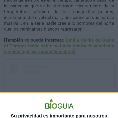
mucha gente no cree en el cambio climático a pesar de
la evidencia que se ha mostrado –incremento de la
temperatura, pérdida de los casquetes polares,
incremento del nivel del mar y una extinción que parece
masiva–, en la serie nadie cree a lo hombres del norte
que los caminantes blancos regresaron.
[También te puede interesar:
Emilia Clarke de Game
of Thrones habla sobre su lucha contra el aneurisma
cerebral: qué es y cómo detectarlo
]
Su privacidad es importante para nosotros