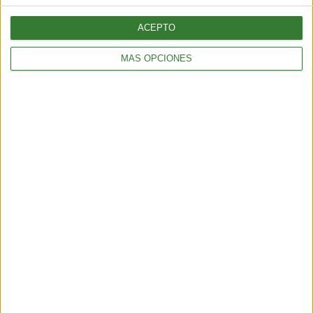
ACEPTO
MÁS OPCIONES
ENTRETENIMIENTO
Muyuna Fest 2026: el festival de cine flotante selvático
2 min
| 2026-02-19 18:51