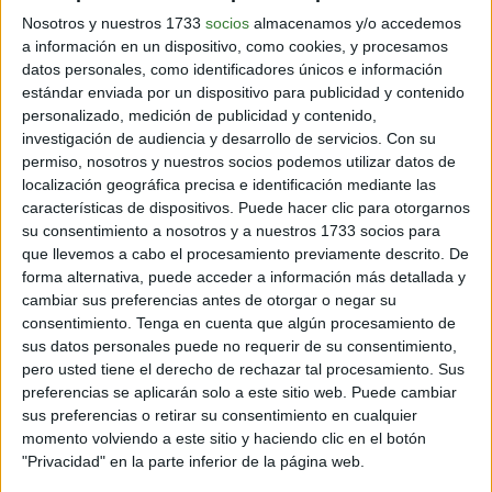
Nosotros y nuestros 1733
socios
almacenamos y/o accedemos
a información en un dispositivo, como cookies, y procesamos
View this post on Instagram
datos personales, como identificadores únicos e información
estándar enviada por un dispositivo para publicidad y contenido
personalizado, medición de publicidad y contenido,
investigación de audiencia y desarrollo de servicios.
Con su
permiso, nosotros y nuestros socios podemos utilizar datos de
localización geográfica precisa e identificación mediante las
características de dispositivos. Puede hacer clic para otorgarnos
su consentimiento a nosotros y a nuestros 1733 socios para
que llevemos a cabo el procesamiento previamente descrito. De
“I’m not asking you to forget your dead. I’ll never forget
forma alternativa, puede acceder a información más detallada y
mine.” Swipe & #PrepareForWinter. Relive #GoT Season 5
cambiar sus preferencias antes de otorgar o negar su
before #GoTS7 premieres 7.16 on @HBO.
consentimiento.
Tenga en cuenta que algún procesamiento de
sus datos personales puede no requerir de su consentimiento,
A post shared by
gameofthrones
(@gameofthrones) on
Jul 3,
pero usted tiene el derecho de rechazar tal procesamiento. Sus
preferencias se aplicarán solo a este sitio web. Puede cambiar
Ni siquiera cuando personas de gran credibilidad
sus preferencias o retirar su consentimiento en cualquier
expresan su consternación. Incluso hay quienes lo
momento volviendo a este sitio y haciendo clic en el botón
creen, y saben que se trata de una amenaza que puede
"Privacidad" en la parte inferior de la página web.
acabar con todo lo que conocen, pero no lo consideran