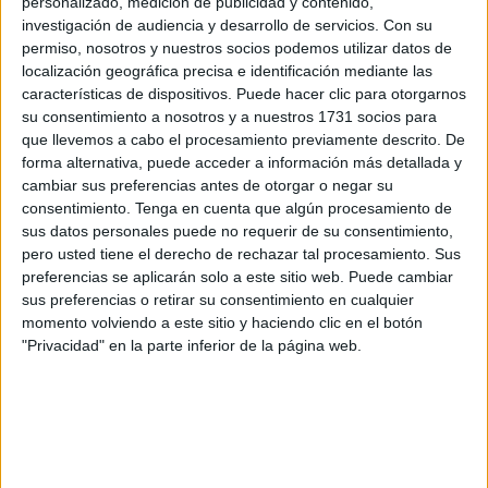
personalizado, medición de publicidad y contenido,
mucha contaminación, desperdicios, poco respeto por
investigación de audiencia y desarrollo de servicios.
Con su
la mano de obra y por los recursos, entre ellos por
permiso, nosotros y nuestros socios podemos utilizar datos de
supuesto, los animales”, concluye. Para la referente de
localización geográfica precisa e identificación mediante las
C&B “el verdadero beneficio es trabajar para lograr un
características de dispositivos. Puede hacer clic para otorgarnos
cambio colectivo en nuestra mentalidad, en nuestra
su consentimiento a nosotros y a nuestros 1731 socios para
manera de consumir y pensar en los animales”.
que llevemos a cabo el procesamiento previamente descrito. De
forma alternativa, puede acceder a información más detallada y
cambiar sus preferencias antes de otorgar o negar su
consentimiento.
Tenga en cuenta que algún procesamiento de
sus datos personales puede no requerir de su consentimiento,
pero usted tiene el derecho de rechazar tal procesamiento. Sus
preferencias se aplicarán solo a este sitio web. Puede cambiar
sus preferencias o retirar su consentimiento en cualquier
momento volviendo a este sitio y haciendo clic en el botón
"Privacidad" en la parte inferior de la página web.