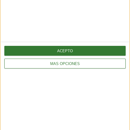
OPINIÓN
COP16: Definiendo las letras pequeñas del marco global de
biodiversidad
14 min
| 2024-10-16 13:30
ACEPTO
MÁS OPCIONES
OPINIÓN
Cuestiones ambientales sobre La Ley de Bases y Puntos de
Partida en Argentina
3 min
| 2024-08-23 13:54