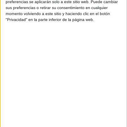
preferencias se aplicarán solo a este sitio web. Puede cambiar
sus preferencias o retirar su consentimiento en cualquier
momento volviendo a este sitio y haciendo clic en el botón
"Privacidad" en la parte inferior de la página web.
Tuve la suerte de recorrer el mundo y encontrarme con
que el perfil de emprendedor social es algo global. Son
personas que se mueven con el afán de solucionar
problemas de nuestro planeta y de nuestra sociedad.
Este es su principal motor. A partir de esta premisa,
crean modelos de negocios, usando las herramientas
del mercado, la experiencia empresarial teórico-
práctica y buscando rondas de inversión para alcanzar
el impacto deseado en la sociedad y el medio
ambiente.
Pero somos pocos, y no creo que sea por la falta de
deseo o motivación, sino porque estamos ante un
cambio de paradigma de cómo se tienen que hacer los
negocios. Tenemos que cambiar la forma de ver los