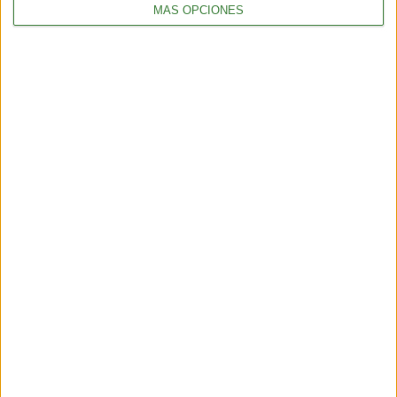
MÁS OPCIONES
TENDENCIAS
¿Llega el fin del testeo animal? El “ratón hecho con IA” que
podría cambiar para siempre la experimentación en animales
6 min
| 2026-06-21 13:00