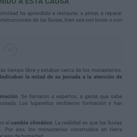
NIDO A ESTA CAUSA
ectividad ha aprendido a restaurar, a pintar, a reparar
onstrucciones de las lluvias, bien sea con lonas o con
 más tiempo libre y estaban cerca de los monasterios.
dedicaban la mitad de su jornada a la atención de
.
rmación
. Se llamaron a expertos, a gente que sabe
isonada. Los lugareños recibieron formación y han
on el
cambio climático
. La realidad es que las lluvias
. Por eso, los monasterios construidos en tierra
exceso de humedad.