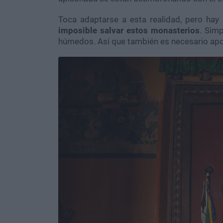
Toca adaptarse a esta realidad, pero hay 
imposible salvar estos monasterios
. Sim
húmedos. Así que también es necesario apo