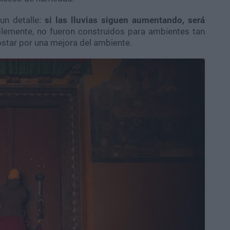
un detalle:
si las lluvias siguen aumentando, será
plemente, no fueron construidos para ambientes tan
star por una mejora del ambiente.