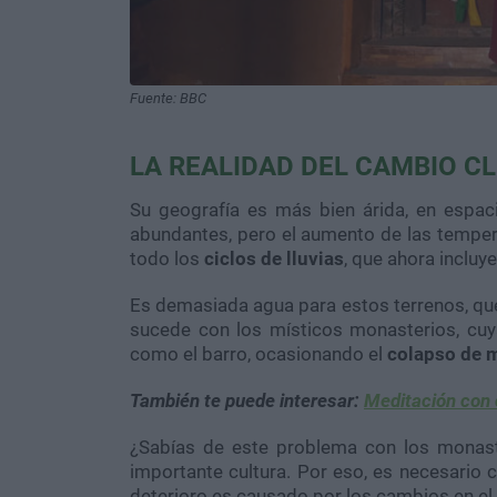
Fuente: BBC
LA REALIDAD DEL CAMBIO CL
Su geografía es más bien árida, en espaci
abundantes, pero el aumento de las temper
todo los
ciclos de lluvias
, que ahora inclu
Es demasiada agua para estos terrenos, q
sucede con los místicos monasterios, cuya
como el barro, ocasionando el
colapso de 
También te puede interesar:
Meditación con 
¿Sabías de este problema con los monast
importante cultura. Por eso, es necesario 
deterioro es causado por los cambios en el 