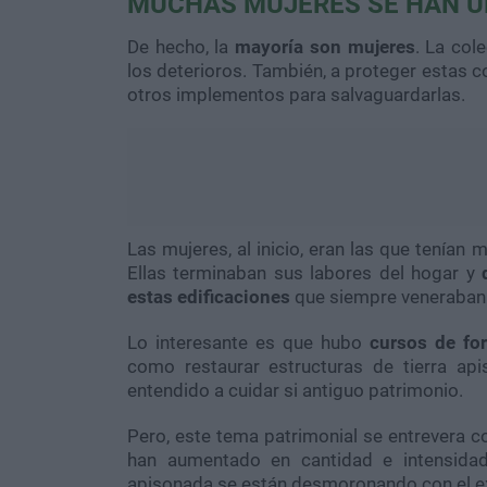
MUCHAS MUJERES SE HAN U
De hecho, la
mayoría son mujeres
. La col
los deterioros. También, a proteger estas c
otros implementos para salvaguardarlas.
Las mujeres, al inicio, eran las que tenían
Ellas terminaban sus labores del hogar y
estas edificaciones
que siempre veneraban
Lo interesante es que hubo
cursos de fo
como restaurar estructuras de tierra ap
entendido a cuidar si antiguo patrimonio.
Pero, este tema patrimonial se entrevera c
han aumentado en cantidad e intensidad
apisonada se están desmoronando con el 