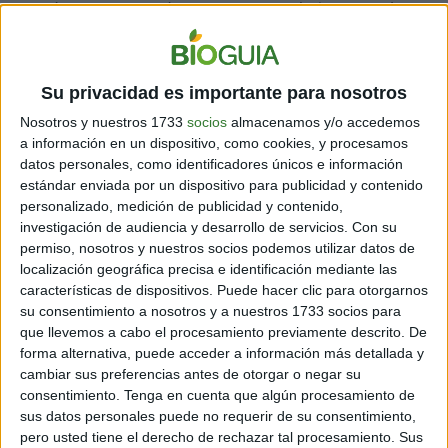
grande te recomendamos acostarte bajo una palmera
y simplemente disfrutar del sonido de las olas.
Isla Mujeres puede ser recorrida de varias maneras, a
Su privacidad es importante para nosotros
pie, el carrito de golf o en bicicleta, con ello a dejarás el
auto y ayudarás a que haya menos contaminación en
Nosotros y nuestros 1733
socios
almacenamos y/o accedemos
este paraíso.
a información en un dispositivo, como cookies, y procesamos
datos personales, como identificadores únicos e información
No dejes de visitar la
Hacienda del Pirata Mundaca
, o
estándar enviada por un dispositivo para publicidad y contenido
los vestigios que quedan de ella, fue construida en el
personalizado, medición de publicidad y contenido,
siglo 19.
investigación de audiencia y desarrollo de servicios.
Con su
permiso, nosotros y nuestros socios podemos utilizar datos de
Si te quieres hospedar, Isla Mujeres cuenta con algunas
localización geográfica precisa e identificación mediante las
opciones hoteleras, así como hostales y cabañas, no te
características de dispositivos. Puede hacer clic para otorgarnos
olvides de disfrutar del amanecer en Playa Norte y
su consentimiento a nosotros y a nuestros 1733 socios para
recorrer todos y cada uno de sus rincones.
que llevemos a cabo el procesamiento previamente descrito. De
forma alternativa, puede acceder a información más detallada y
cambiar sus preferencias antes de otorgar o negar su
consentimiento.
Tenga en cuenta que algún procesamiento de
Tulum
sus datos personales puede no requerir de su consentimiento,
pero usted tiene el derecho de rechazar tal procesamiento. Sus