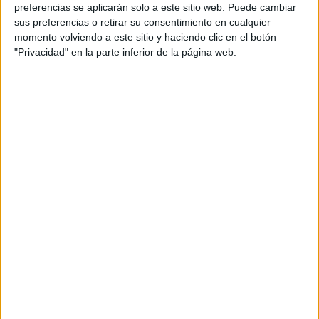
preferencias se aplicarán solo a este sitio web. Puede cambiar
sus preferencias o retirar su consentimiento en cualquier
momento volviendo a este sitio y haciendo clic en el botón
"Privacidad" en la parte inferior de la página web.
Es una zona arqueológica de la cultura maya, su
nombre significa “muralla” o “empalizada”, está a 128
kilómetros de la ciudad de Cancún, se puede acceder a
ella fácilmente por la carretera Federal 370.
Si las visitas con auto propio, la zona cuenta con un
estacionamiento. El acceso a las ruinas es a pie, no se
permite la entrada vehículos, se puede acceder
caminando o si se prefiere, tomar un pequeño tren que
deja justo en Tulum, el recorrido es de 1 km
aproximadamente, además cuenta con acceso para
personas con capacidades diferentes. Desde Cancún
podrás alquilar un tour
que te lleve a Tulum si así lo
deseas.