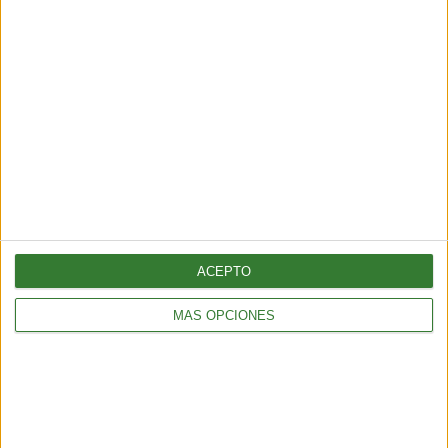
ACEPTO
TURISMO
Chubut, corazón de la Patagonia
MÁS OPCIONES
3 min
| 2026-04-07 14:34