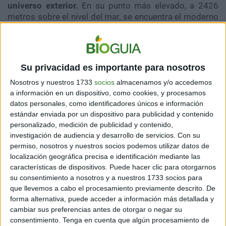
universo exterior.
En su punto más elevado, a 2426
metros sobre el nivel del mar, se encuentra el moderno
Observatorio Astrofísico del
Roque de los
Muchachos.
Su privacidad es importante para nosotros
Nosotros y nuestros 1733
socios
almacenamos y/o accedemos
a información en un dispositivo, como cookies, y procesamos
datos personales, como identificadores únicos e información
estándar enviada por un dispositivo para publicidad y contenido
personalizado, medición de publicidad y contenido,
investigación de audiencia y desarrollo de servicios.
Con su
permiso, nosotros y nuestros socios podemos utilizar datos de
localización geográfica precisa e identificación mediante las
características de dispositivos. Puede hacer clic para otorgarnos
su consentimiento a nosotros y a nuestros 1733 socios para
que llevemos a cabo el procesamiento previamente descrito. De
Desde un punto de vista cultural, se trata de un pueblo
forma alternativa, puede acceder a información más detallada y
que ha sabido preservar sus tradiciones, arquitectura y
cambiar sus preferencias antes de otorgar o negar su
espíritu histórico a través de fiestas tradicionales y
consentimiento.
Tenga en cuenta que algún procesamiento de
artesanía. De tener la oportunidad, es recomendable