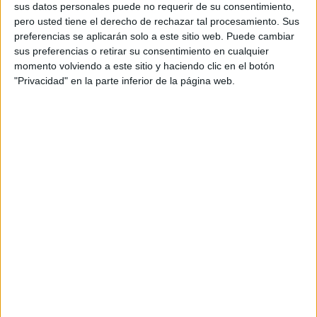
sus datos personales puede no requerir de su consentimiento,
experimentar fiestas como la Bajada de la Virgen de las
pero usted tiene el derecho de rechazar tal procesamiento. Sus
Nieves, los Caballos Fufos o el Diablo y de adquirir
preferencias se aplicarán solo a este sitio web. Puede cambiar
artículos de seda, cerámica, cestería o puros.
sus preferencias o retirar su consentimiento en cualquier
momento volviendo a este sitio y haciendo clic en el botón
Quizás sus playas no sean su principal recurso
"Privacidad" en la parte inferior de la página web.
turístico, pero algunas de ellas no dejan de ser una
auténtica maravilla. En contraposición a otros destinos,
la tranquilidad, la limpieza ambiental y la claridad del
agua es la pauta general. Algunas de las playas más
recomendables son
Santa Cruz de la Palma, Bajamar,
Los Cancajos, Zamora, Charco Verde, Puerto de Naos,
Puerto de Tazacorte y Nogales.
Además, no dejes de visitar las piscinas naturales de
La Fajana y Charco Azul.
El simple ejercicio de caminar
por la arena negra, nadar en sus aguas tibias y
contemplar el amanecer o el atardecer es una terapia
de bienestar infalible.