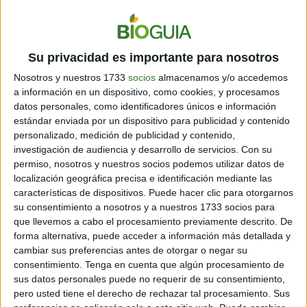
que impulsar rápidamente las fuentes de energía
limpia, como paneles solares y turbinas eólicas,
encontrar formas de reducir el consumo excesivo de
energía y preservar los ecosistemas naturales, como
Su privacidad es importante para nosotros
los bosques tropicales. También tendrían que cerrar
urgentemente las plantas de carbón y dejar de explorar
Nosotros y nuestros 1733
socios
almacenamos y/o accedemos
nuevos yacimientos de petróleo o gas.
a información en un dispositivo, como cookies, y procesamos
datos personales, como identificadores únicos e información
estándar enviada por un dispositivo para publicidad y contenido
personalizado, medición de publicidad y contenido,
investigación de audiencia y desarrollo de servicios.
Con su
permiso, nosotros y nuestros socios podemos utilizar datos de
localización geográfica precisa e identificación mediante las
características de dispositivos. Puede hacer clic para otorgarnos
su consentimiento a nosotros y a nuestros 1733 socios para
que llevemos a cabo el procesamiento previamente descrito. De
forma alternativa, puede acceder a información más detallada y
cambiar sus preferencias antes de otorgar o negar su
consentimiento.
Tenga en cuenta que algún procesamiento de
sus datos personales puede no requerir de su consentimiento,
pero usted tiene el derecho de rechazar tal procesamiento. Sus
También te puede interesar:
Velero embistió