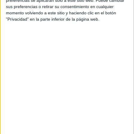
preferencias se aplicarán solo a este sitio web. Puede cambiar
intencionalmente a una ballena en el Canal de Beagle
sus preferencias o retirar su consentimiento en cualquier
momento volviendo a este sitio y haciendo clic en el botón
"Privacidad" en la parte inferior de la página web.
Las zonas marinas protegidas han permitido que las especies prosperen
lejos de la interferencia humana.
Proteger los océanos del
hombre