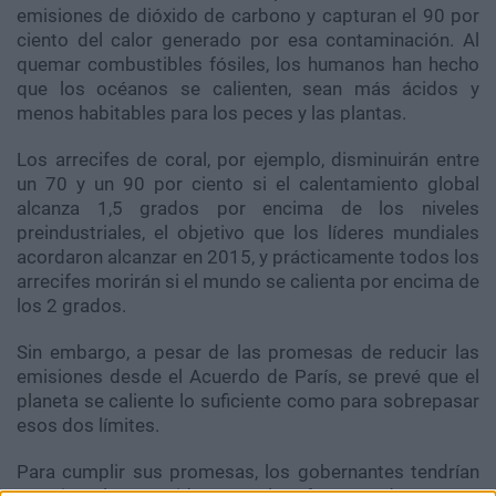
emisiones de dióxido de carbono y capturan el 90 por
ciento del calor generado por esa contaminación. Al
quemar combustibles fósiles, los humanos han hecho
que los océanos se calienten, sean más ácidos y
menos habitables para los peces y las plantas.
Los arrecifes de coral, por ejemplo, disminuirán entre
un 70 y un 90 por ciento si el calentamiento global
alcanza 1,5 grados por encima de los niveles
preindustriales, el objetivo que los líderes mundiales
acordaron alcanzar en 2015, y prácticamente todos los
arrecifes morirán si el mundo se calienta por encima de
los 2 grados.
Sin embargo, a pesar de las promesas de reducir las
emisiones desde el Acuerdo de París, se prevé que el
planeta se caliente lo suficiente como para sobrepasar
esos dos límites.
Para cumplir sus promesas, los gobernantes tendrían