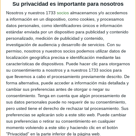
Su privacidad es importante para nosotros
200 gr de garbanzos cocidos
Nosotros y nuestros 1733
socios
almacenamos y/o accedemos
a información en un dispositivo, como cookies, y procesamos
1 pizca de comino
datos personales, como identificadores únicos e información
estándar enviada por un dispositivo para publicidad y contenido
Sal y pimienta, a gusto
personalizado, medición de publicidad y contenido,
investigación de audiencia y desarrollo de servicios.
Con su
50 gr de harina de garbanzo
permiso, nosotros y nuestros socios podemos utilizar datos de
localización geográfica precisa e identificación mediante las
características de dispositivos. Puede hacer clic para otorgarnos
su consentimiento a nosotros y a nuestros 1733 socios para
que llevemos a cabo el procesamiento previamente descrito. De
forma alternativa, puede acceder a información más detallada y
cambiar sus preferencias antes de otorgar o negar su
consentimiento.
Tenga en cuenta que algún procesamiento de
sus datos personales puede no requerir de su consentimiento,
pero usted tiene el derecho de rechazar tal procesamiento. Sus
preferencias se aplicarán solo a este sitio web. Puede cambiar
sus preferencias o retirar su consentimiento en cualquier
momento volviendo a este sitio y haciendo clic en el botón
"Privacidad" en la parte inferior de la página web.