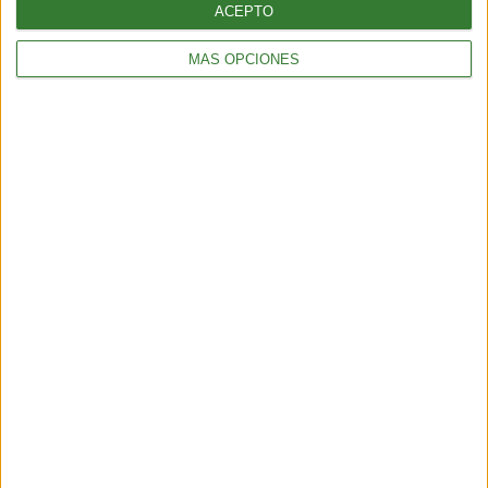
ACEPTO
MÁS OPCIONES
ALIMENTACIÓN
Tortitas crujientes de quinoa, calabacita y queso feta
2 min
| 2025-11-07 00:39