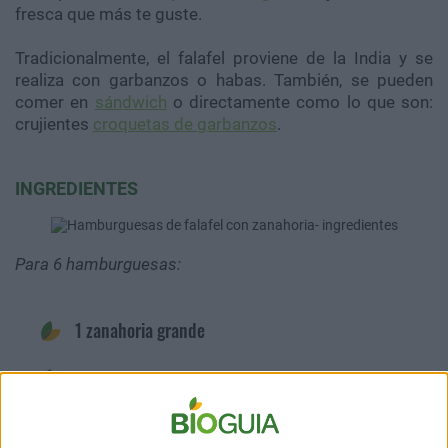
fresca que más te guste.
Tradicionalmente, el falafel proviene de la India y se
realiza con garbanzos o habas. También, se pueden
comer en
sándwich
o directamente como lo que son:
crujientes
croquetas de garbanzos
.
INGREDIENTES
Para 6 hamburguesas:
1 zanahoria grande
1 diente de ajo
20 gr de perejil fresco