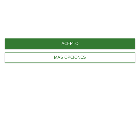
ALIMENTACIÓN
Pepino con bicarbonato: ¿por qué todos lo están probando?
ACEPTO
2 min
| 2025-11-10 23:20
MÁS OPCIONES
ALIMENTACIÓN
Tortitas crujientes de quinoa, calabacita y queso feta
2 min
| 2025-11-07 00:39