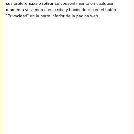
sus preferencias o retirar su consentimiento en cualquier
momento volviendo a este sitio y haciendo clic en el botón
"Privacidad" en la parte inferior de la página web.
“
La leche de soja viene de las semillas de soja, así que al
tomarla obtienes una cantidad considerable de proteína
similar a la de la leche de vaca. La leche de almendra (o
cualquier leche de frutos secos) viene del fruto o de las
semillas, por lo que tendrá más grasa. Dependiendo de
lo mucho o poco diluida que esté, la leche de almendra
podrá tener un mayor porcentaje de grasa que la leche
de avena. La leche de coco también tiene más grasa, en