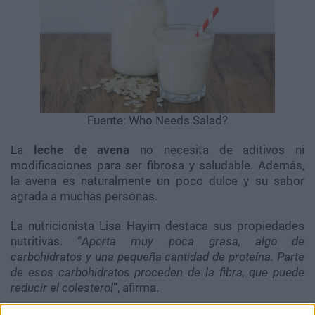
Fuente: Who Needs Salad?
La
leche de avena
no necesita de aditivos ni
modificaciones para ser fibrosa y saludable. Además,
la avena es naturalmente un poco dulce y su sabor
agrada a muchas personas.
La nutricionista Lisa Hayim destaca sus propiedades
nutritivas. “
Aporta muy poca grasa, algo de
carbohidratos y una pequeña cantidad de proteína. Parte
de esos carbohidratos proceden de la fibra, que puede
reducir el colesterol
”, afirma.