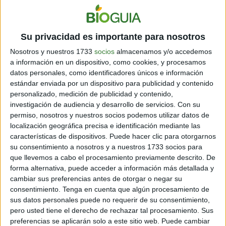
¿Es la leche de avena mejor que las otras leches?
Según Hayim, no necesariamente, las demás leches,
como la de almendras, soja o coco, contienen
propiedades nutritivas muy diferentes entre sí. “
No es
Su privacidad es importante para nosotros
que una sea 'mejor' o 'peor', sino que habría que
Nosotros y nuestros 1733
socios
almacenamos y/o accedemos
considerar las diferencias entre sus composiciones de
a información en un dispositivo, como cookies, y procesamos
macronutrientes
”, aclara Hayim.
datos personales, como identificadores únicos e información
estándar enviada por un dispositivo para publicidad y contenido
personalizado, medición de publicidad y contenido,
investigación de audiencia y desarrollo de servicios.
Con su
permiso, nosotros y nuestros socios podemos utilizar datos de
localización geográfica precisa e identificación mediante las
características de dispositivos. Puede hacer clic para otorgarnos
su consentimiento a nosotros y a nuestros 1733 socios para
que llevemos a cabo el procesamiento previamente descrito. De
forma alternativa, puede acceder a información más detallada y
cambiar sus preferencias antes de otorgar o negar su
consentimiento.
Tenga en cuenta que algún procesamiento de
sus datos personales puede no requerir de su consentimiento,
pero usted tiene el derecho de rechazar tal procesamiento. Sus
Fuente: Chatelaine
preferencias se aplicarán solo a este sitio web. Puede cambiar