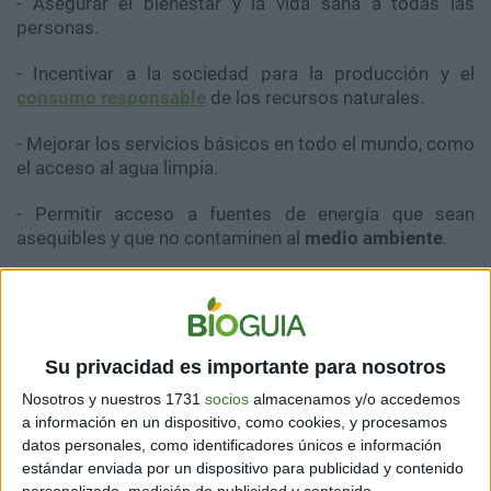
- Asegurar el bienestar y la vida sana a todas las
personas.
- Incentivar a la sociedad para la producción y el
consumo responsable
de los recursos naturales.
- Mejorar los servicios básicos en todo el mundo, como
el acceso al agua limpia.
- Permitir acceso a fuentes de energía que sean
asequibles y que no contaminen al
medio ambiente
.
- Modernización de las infraestructuras al igual que las
industrias para la creación de comunidades y ciudades
sustentables.
Su privacidad es importante para nosotros
Nosotros y nuestros 1731
socios
almacenamos y/o accedemos
a información en un dispositivo, como cookies, y procesamos
datos personales, como identificadores únicos e información
estándar enviada por un dispositivo para publicidad y contenido
personalizado, medición de publicidad y contenido,