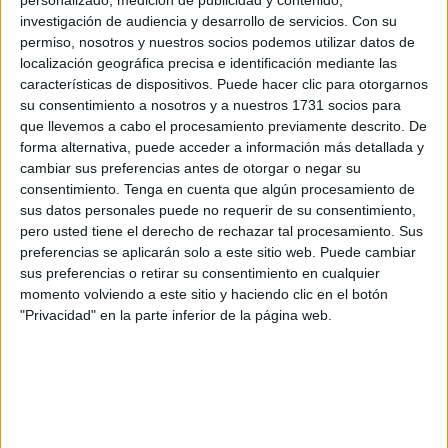
investigación de audiencia y desarrollo de servicios.
Con su
permiso, nosotros y nuestros socios podemos utilizar datos de
localización geográfica precisa e identificación mediante las
características de dispositivos. Puede hacer clic para otorgarnos
su consentimiento a nosotros y a nuestros 1731 socios para
que llevemos a cabo el procesamiento previamente descrito. De
forma alternativa, puede acceder a información más detallada y
- Planificar nuevas y mejores acciones para combatir el
cambiar sus preferencias antes de otorgar o negar su
cambio climático y de esta forma, garantizar la
consentimiento.
Tenga en cuenta que algún procesamiento de
protección de la vida terrestre y submarina.
sus datos personales puede no requerir de su consentimiento,
pero usted tiene el derecho de rechazar tal procesamiento. Sus
- Promover la paz todos los territorios, así como
preferencias se aplicarán solo a este sitio web. Puede cambiar
también, crear instituciones sólidas y mantener la
sus preferencias o retirar su consentimiento en cualquier
justicia.
momento volviendo a este sitio y haciendo clic en el botón
"Privacidad" en la parte inferior de la página web.
- Crear buenas alianzas con el fin de alcanzar los
objetivos planteados.
¿CUÁLES SON LOS TIPOS DE DESARROLLO
SUSTENTABLE?