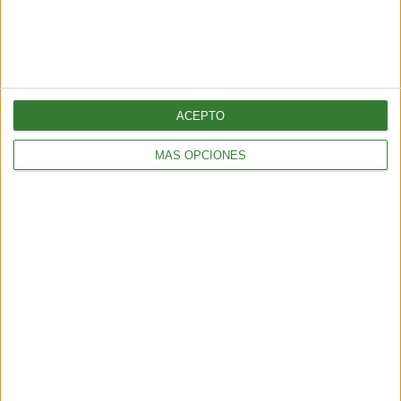
5 min
| 2026-07-28 13:00
ACEPTO
MÁS OPCIONES
AMBIENTE
¿Es posible convertir la noche en día? El polémico proyecto que
busca iluminar la Tierra desde el espacio
6 min
| 2026-07-25 13:00