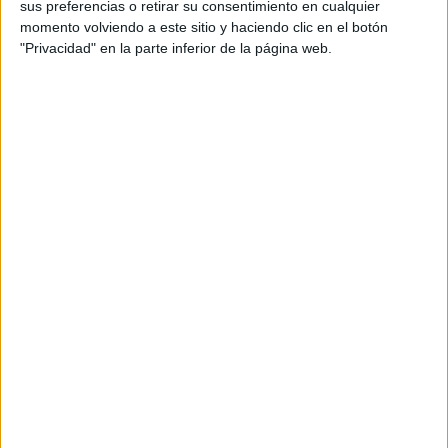
sus preferencias o retirar su consentimiento en cualquier
momento volviendo a este sitio y haciendo clic en el botón
"Privacidad" en la parte inferior de la página web.
Alemania
también ha financiado una serie de iniciativas
para reducir a la mitad su desperdicio de comida para
2030. Por su lado,
España
ha dado algunos pasos en la
misma dirección y cuenta con un 28,8% de mujeres en