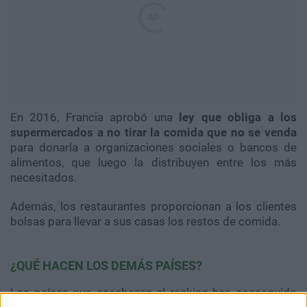
En 2016, Francia aprobó una
ley que obliga a los
supermercados a no tirar la comida que no se venda
para donarla a organizaciones sociales o bancos de
alimentos, que luego la distribuyen entre los más
necesitados.
Además, los restaurantes proporcionan a los clientes
bolsas para llevar a sus casas los restos de comida.
¿QUÉ HACEN LOS DEMÁS PAÍSES?
Los países que encabezan el ranking han conseguido