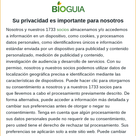
implementar
políticas fuertes y efectivas
para reducir
el desperdicio de comida, conservar la agricultura y la
investigación y para educar en nutrición.
Su privacidad es importante para nosotros
También han sido fundamentales el
estilo de vida, el
Nosotros y nuestros 1733
socios
almacenamos y/o accedemos
clima, la composición de la dieta y la participación de
a información en un dispositivo, como cookies, y procesamos
las mujeres en la agricultura
para alcanzar estos
datos personales, como identificadores únicos e información
logros. Sin embargo, Francia es el primer país en
estándar enviada por un dispositivo para publicidad y contenido
introducir legislación especifica sobre residuos
personalizado, medición de publicidad y contenido,
alimentarios y busca reducir su cantidad actual a la
investigación de audiencia y desarrollo de servicios.
Con su
mitad para 2025.
permiso, nosotros y nuestros socios podemos utilizar datos de
localización geográfica precisa e identificación mediante las
características de dispositivos. Puede hacer clic para otorgarnos
su consentimiento a nosotros y a nuestros 1733 socios para
que llevemos a cabo el procesamiento previamente descrito. De
forma alternativa, puede acceder a información más detallada y
cambiar sus preferencias antes de otorgar o negar su
consentimiento.
Tenga en cuenta que algún procesamiento de
sus datos personales puede no requerir de su consentimiento,
pero usted tiene el derecho de rechazar tal procesamiento. Sus
preferencias se aplicarán solo a este sitio web. Puede cambiar