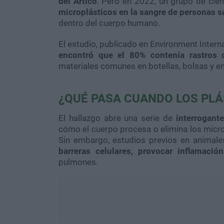
del Ártico
. Pero en 2022, un grupo de cie
microplásticos en la sangre de personas 
dentro del cuerpo humano.
El estudio, publicado en Environment Interna
encontró que el 80% contenía rastros d
materiales comunes en botellas, bolsas y e
¿QUÉ PASA CUANDO LOS PLÁ
El hallazgo abre una serie de
interrogant
cómo el cuerpo procesa o elimina los microp
Sin embargo, estudios previos en animal
barreras celulares, provocar inflamació
pulmones.