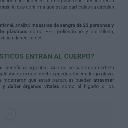
ntíficos neerlandeses dio un paso más: descubrieron
sanas
, lo que confirma que estas partículas ya circulan
tional, analizó
muestras de sangre de 22 personas y
e plásticos
como PET, poliestireno y polietileno,
nvases descartables.
STICOS ENTRAN AL CUERPO?
es
científicos urgentes. Aún no se sabe con certeza
lásticos, ni qué efectos pueden tener a largo plazo.
es mostraron que estas partículas pueden
atravesar
n y dañar órganos vitales
como el hígado o los