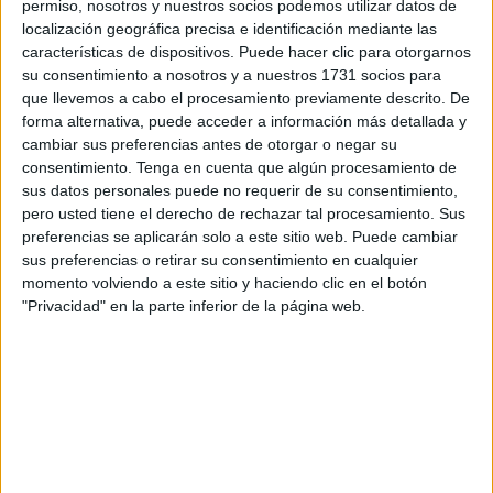
“DOMESTICANDO”
permiso, nosotros y nuestros socios podemos utilizar datos de
localización geográfica precisa e identificación mediante las
características de dispositivos. Puede hacer clic para otorgarnos
su consentimiento a nosotros y a nuestros 1731 socios para
que llevemos a cabo el procesamiento previamente descrito. De
forma alternativa, puede acceder a información más detallada y
cambiar sus preferencias antes de otorgar o negar su
consentimiento.
Tenga en cuenta que algún procesamiento de
sus datos personales puede no requerir de su consentimiento,
pero usted tiene el derecho de rechazar tal procesamiento. Sus
preferencias se aplicarán solo a este sitio web. Puede cambiar
sus preferencias o retirar su consentimiento en cualquier
momento volviendo a este sitio y haciendo clic en el botón
"Privacidad" en la parte inferior de la página web.
El pez globo pertenece a la familia Tetraodontidae, un grupo de peces
conocido por su mecanismo de defensa único basado en dos estrategias
evolutivas complementarias: expansión corporal y toxinas neuroactivas.
(Imagen: Pinterest)