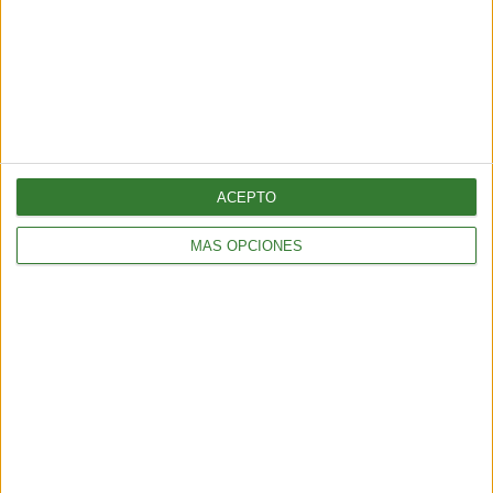
Cargando...
ACEPTO
MÁS OPCIONES
AMBIENTE
¿Es posible convertir la noche en día? El polémico proyecto que
busca iluminar la Tierra desde el espacio
6 min
| 2026-07-25 13:00