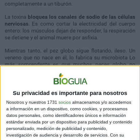
completamente a un tiburón.
La toxina
bloquea los canales de sodio de las células
nerviosas
. Es como cortar la electricidad del cuerpo
entero: los músculos dejan de responder, la respiración
se detiene y el animal muere por asfixia.
Mientras tanto, el pez globo sigue flotando, ileso. Un
veneno que no nace en él, lo fabrica su microbiota Lo
más sorprendente es que muchos peces globo no
nacen venenosos. El arma definitiva proviene de
bacterias simbióticas presentes en su dieta: Vibrio,
Pseudomonas, y otras especies marinas productoras
de TTX.
Su privacidad es importante para nosotros
Nosotros y nuestros 1731
socios
almacenamos y/o accedemos
El pez globo es un “banco” móvil de toxinas: acumula,
a información en un dispositivo, como cookies, y procesamos
distribuye y utiliza estas sustancias para sobrevivir.
datos personales, como identificadores únicos e información
estándar enviada por un dispositivo para publicidad y contenido
personalizado, medición de publicidad y contenido,
EVOLUCIÓN: MAPACHES URBANOS SE ESTÁN
investigación de audiencia y desarrollo de servicios.
Con su