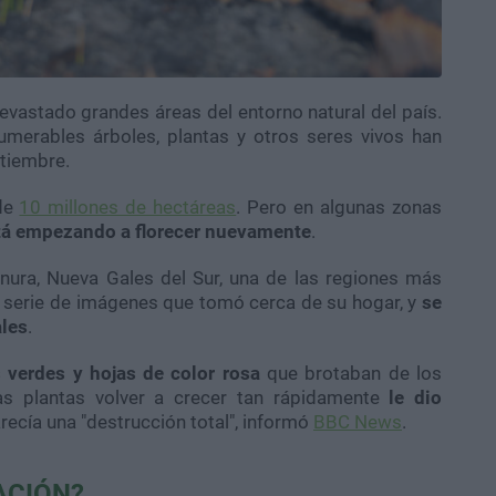
evastado grandes áreas del entorno natural del país.
merables árboles, plantas y otros seres vivos han
tiembre.
de
10 millones de hectáreas
. Pero en algunas zonas
stá empezando a florecer nuevamente
.
nura, Nueva Gales del Sur, una de las regiones más
a serie de imágenes que tomó cerca de su hogar, y
se
ales
.
 verdes y hojas de color rosa
que brotaban de los
as plantas volver a crecer tan rápidamente
le dio
recía una "destrucción total", informó
BBC News
.
ACIÓN?