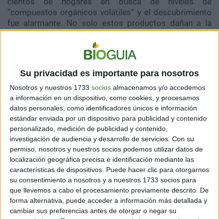
cientos de hogares en busca de niveles de
“compuestos orgánicos volátiles” y el descubrimiento
fue alarmante. No solo estos productos dañan a la
atmósfera mucho más de lo que pensamos, sino que
también afectan nuestra salud. Por eso la importancia
de comprar productos libres de agentes químicos
dañinos o de prepararlos de manera orgánica y
Su privacidad es importante para nosotros
ecoamigable.
Nosotros y nuestros 1733
socios
almacenamos y/o accedemos
Según los investigadores, el simple hecho de encender
a información en un dispositivo, como cookies, y procesamos
una estufa y cocinar sobre un sartén o calentar pan en
datos personales, como identificadores únicos e información
una tostadora, activaron los sensores en busca de
estándar enviada por un dispositivo para publicidad y contenido
personalizado, medición de publicidad y contenido,
contaminantes dañinos para la salud.
investigación de audiencia y desarrollo de servicios.
Con su
permiso, nosotros y nuestros socios podemos utilizar datos de
[También te puede interesar:
3 productos para limpiar
localización geográfica precisa e identificación mediante las
tu hogar naturalmente
]
características de dispositivos. Puede hacer clic para otorgarnos
su consentimiento a nosotros y a nuestros 1733 socios para
que llevemos a cabo el procesamiento previamente descrito. De
forma alternativa, puede acceder a información más detallada y
cambiar sus preferencias antes de otorgar o negar su