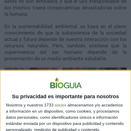
estos no son ilimitados, y que el uso irresponsable de
los mismos traerá consecuencias devastadoras sobre
la humana.
En la sustentabilidad ambiental, se basa en el pleno
conocimiento de que la subsistencia de la sociedad
actual y futura depende de nuestra interacción con los
recursos naturales. Pero, también sostiene que la
supervivencia del ser humano depende de la
preservación de un medio ambiente saludable.
Su privacidad es importante para nosotros
Nosotros y nuestros 1733
socios
almacenamos y/o accedemos
a información en un dispositivo, como cookies, y procesamos
datos personales, como identificadores únicos e información
estándar enviada por un dispositivo para publicidad y contenido
personalizado, medición de publicidad y contenido,