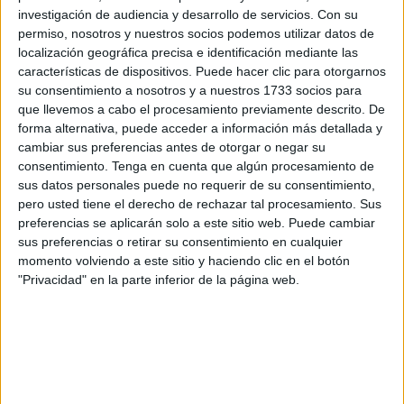
investigación de audiencia y desarrollo de servicios.
Con su
permiso, nosotros y nuestros socios podemos utilizar datos de
localización geográfica precisa e identificación mediante las
características de dispositivos. Puede hacer clic para otorgarnos
Como ya mencionamos, el concepto de
su consentimiento a nosotros y a nuestros 1733 socios para
sustentabilidad ambiental como lo conocemos en la
que llevemos a cabo el procesamiento previamente descrito. De
actualidad; nació de la creación de
26 principios
forma alternativa, puede acceder a información más detallada y
básicos
durante una conferencia sobre el medio
cambiar sus preferencias antes de otorgar o negar su
ambiente. En estos principios se estableció que la
consentimiento.
Tenga en cuenta que algún procesamiento de
sustentabilidad era clave para la sociedad actual no
sus datos personales puede no requerir de su consentimiento,
acabara con los recursos naturales que utilizará la
pero usted tiene el derecho de rechazar tal procesamiento. Sus
sociedad futura. Y han sido ratificados constantemente
preferencias se aplicarán solo a este sitio web. Puede cambiar
por las Naciones Unidas; además se encuentran
sus preferencias o retirar su consentimiento en cualquier
momento volviendo a este sitio y haciendo clic en el botón
presentes en la Agenda 2030.
"Privacidad" en la parte inferior de la página web.