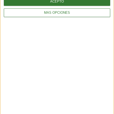
ACEPTO
MÁS OPCIONES
AMBIENTE
Los incendios en España y Francia muestran una nueva
amenaza: ¿por qué cada vez hay más fuegos extremos?
5 min
| 2026-07-28 13:00