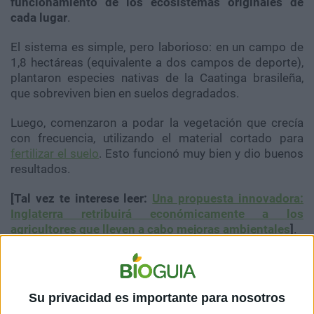
funcionamiento de los ecosistemas originales de
cada lugar
.
El sistema es simple, pero laborioso: en un campo de
1,8 hectáreas (equivalente a dos campos de deporte),
plantaron especies nativas de la Caatinga brasileña,
que sobreviven bien en suelos degradados.
Luego, comenzaron a podar la vegetación que crecía
con frecuencia, utilizando el material cortado para
fertilizar el suelo
. Esto funcionó muy bien y dio buenos
resultados.
[Tal vez te interese leer:
Una propuesta innovadora:
Inglaterra retribuirá económicamente a los
agricultores que lleven a cabo mejoras ambientales
]
.
Su privacidad es importante para nosotros