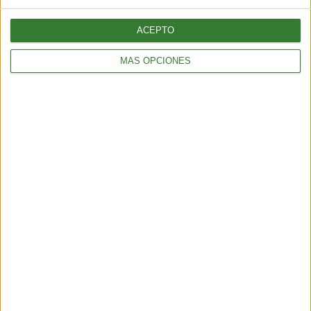
ACEPTO
Etiquetas:
MÁS OPCIONES
Categoría 5
SUSCRÍBETE AL NEWSLETTER Y
SÉ PARTE DEL CAMBIO
¡Sumate a nuestra comunidad y recibe
en tu correo una selección exclusiva de
nuestros contenidos!
Me quiero suscribir