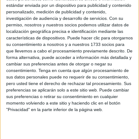
quedo cristalizado con definiciones infantiles.
estándar enviada por un dispositivo para publicidad y contenido
personalizado, medición de publicidad y contenido,
[También te puede interesar:
Esta sorprendente
investigación de audiencia y desarrollo de servicios.
Con su
imagen de la NASA recopila todos los colores que
permiso, nosotros y nuestros socios podemos utilizar datos de
tiene la luna
]
localización geográfica precisa e identificación mediante las
características de dispositivos. Puede hacer clic para otorgarnos
su consentimiento a nosotros y a nuestros 1733 socios para
que llevemos a cabo el procesamiento previamente descrito. De
forma alternativa, puede acceder a información más detallada y
cambiar sus preferencias antes de otorgar o negar su
consentimiento.
Tenga en cuenta que algún procesamiento de
sus datos personales puede no requerir de su consentimiento,
pero usted tiene el derecho de rechazar tal procesamiento. Sus
preferencias se aplicarán solo a este sitio web. Puede cambiar
sus preferencias o retirar su consentimiento en cualquier
momento volviendo a este sitio y haciendo clic en el botón
"Privacidad" en la parte inferior de la página web.
CASA 4