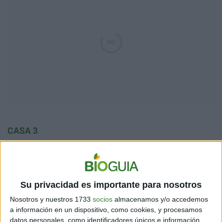
CASA 3
¿Qué relatos infantiles aun me acompañan? ¿Qué ideas
tengo identificadas a mi ser que me impiden madurar o
modificar mi propia forma de pensar? Debo
plantearme la posibilidad de ver a mis hermanos desde
Su privacidad es importante para nosotros
otro angulo, a mis amigos del colegio, vecinos, y
Nosotros y nuestros 1733
socios
almacenamos y/o accedemos
preguntarme si aun los sigo eligiendo. ¿Me siguen
a información en un dispositivo, como cookies, y procesamos
representando? Oportunidad de madurar ese niño que
datos personales, como identificadores únicos e información